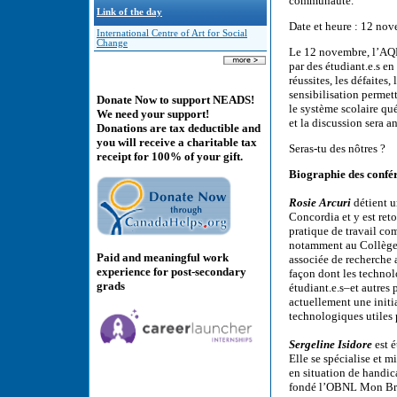
communauté.
Link of the day
Date et heure : 12 no
International Centre of Art for Social
Change
Le 12 novembre, l’AQE
par des étudiant.e.s en
réussites, les défaites
sensibilisation permett
Donate Now to support NEADS!
le système scolaire qu
We need your support!
et la discussion sera 
Donations are tax deductible and
you will receive a charitable tax
Seras-tu des nôtres ?
receipt for 100% of your gift.
Biographie des confér
Rosie Arcuri
détient u
Concordia et y est ret
pratique de travail co
notamment au Collège
Paid and meaningful work
associée de recherche 
experience for post-secondary
façon dont les technolo
grads
étudiant.e.s–et autres 
actuellement une initi
technologiques utiles 
Sergeline Isidore
est 
Elle se spécialise et m
en situation de handic
fondé l’OBNL Mon Bras