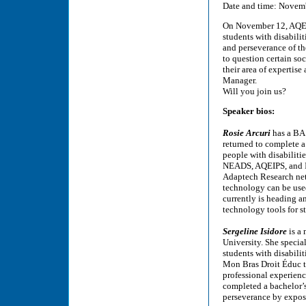
Date and time: Novemb
On November 12, AQEIP
students with disabilit
and perseverance of th
to question certain so
their area of expertis
Manager.
Will you join us?
Speaker bios:
Rosie Arcuri
has a BA
returned to complete 
people with disabilit
NEADS, AQEIPS, and In
Adaptech Research netw
technology can be use
currently is heading a
technology tools for st
Sergeline Isidore
is a
University. She specia
students with disabili
Mon Bras Droit Éduc t
professional experienc
completed a bachelor’
perseverance by expos