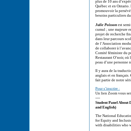
plus de 10 ans d’expér
Québec et en Ontario. 
promouvoir la persévér
besoins particuliers da
Julie Poisson
est semi
cumul ; une majeure e
projet de recherche fin
dans leur parcours scol
de l’Association modul
de collaborer à l’avanc
Comité féministe du pr
Restaurant O’noir, où l
peau d’une personne 
Il y aura de la traduct
anglais et en français
fait partie de notre sé
Pour s’inscrire :
Un lien Zoom vous sera
----
Student Panel About D
and English)
The National Educatio
for Equity and Inclus
with disabilities who 