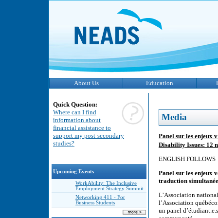
About Us
Education
Quick Question:
Where can I find
Media
information about
financial assistance to
support my post-secondary
Panel sur les enjeux 
studies?
Disability Issues: 1
ENGLISH FOLLOWS
Upcoming Events
Panel sur les enjeux v
traduction simultanée 
WorkAbility: The Inclusive
Employment Strategy Summit
L’Association nationa
Networking 411 - For
l’Association québécoi
Business Students
un panel d’étudiant.e.