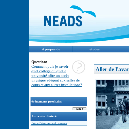
A propos de
études
Question:
Comment puis je savoir
Aller de l'ava
quel collège ou quelle
université offre un accès
physique adéquat aux salles de
cours et aux autres installations?
événements prochains
Autre site d'intérêt
Prêts d'étudiants et bourses