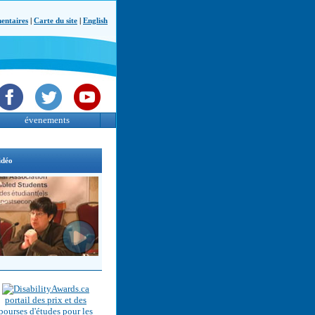
ntaires
|
Carte du site
|
English
évenements
idéo
portail des prix et des
bourses d'études pour les