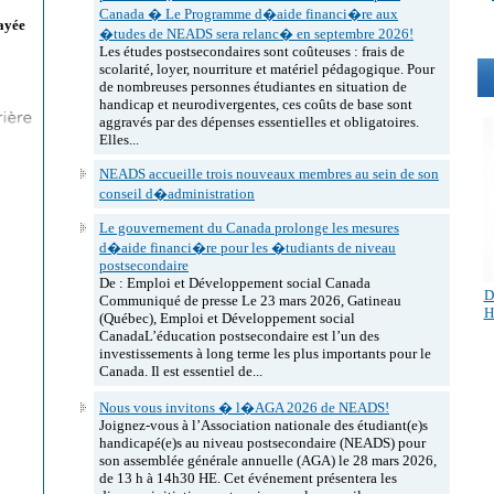
Canada � Le Programme d�aide financi�re aux
ayée
�tudes de NEADS sera relanc� en septembre 2026!
Les études postsecondaires sont coûteuses : frais de
scolarité, loyer, nourriture et matériel pédagogique. Pour
de nombreuses personnes étudiantes en situation de
handicap et neurodivergentes, ces coûts de base sont
aggravés par des dépenses essentielles et obligatoires.
Elles...
NEADS accueille trois nouveaux membres au sein de son
conseil d�administration
Le gouvernement du Canada prolonge les mesures
d�aide financi�re pour les �tudiants de niveau
postsecondaire
De : Emploi et Développement social Canada
D
Communiqué de presse Le 23 mars 2026, Gatineau
H
(Québec), Emploi et Développement social
CanadaL’éducation postsecondaire est l’un des
investissements à long terme les plus importants pour le
Canada. Il est essentiel de...
Nous vous invitons � l�AGA 2026 de NEADS!
Joignez-vous à l’Association nationale des étudiant(e)s
handicapé(e)s au niveau postsecondaire (NEADS) pour
son assemblée générale annuelle (AGA) le 28 mars 2026,
de 13 h à 14h30 HE. Cet événement présentera les