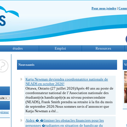
Pour nous joindre
|
Comme
études
Emploi
Resources
Nouveautés
V
Katja Newman deviendra coordonnatrice nationale de
NEADS en octobre 2026!
Ottawa, Ontario (27 juillet 2026)Après 40 ans au poste de
coordonnateur national de l’Association nationale des
étudiant(e)s handicapé(e)s au niveau postsecondaire
(NEADS), Frank Smith prendra sa retraite à la fin du mois
de septembre 2026.Nous sommes ravis d’annoncer que
Katja Newman a été...
périeur
Aidez � �liminer les obstacles financiers pour les
personnes �tudiantes en situation de handicap du