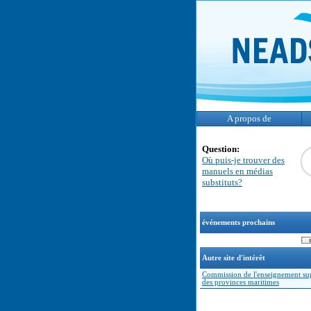
A propos de
Question:
Où puis-je trouver des
manuels en médias
substituts?
événements prochains
Autre site d'intérêt
Commission de l'enseignement su
des provinces maritimes