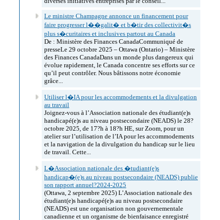
diverses initiatives entreprises par le conseil...
Le ministre Champagne annonce un financement pour
faire progresser l��galit� et b�tir des collectivit�s
plus s�curitaires et inclusives partout au Canada
De : Ministère des Finances CanadaCommuniqué de
presseLe 29 octobre 2025 – Ottawa (Ontario) – Ministère
des Finances CanadaDans un monde plus dangereux qui
évolue rapidement, le Canada concentre ses efforts sur ce
qu’il peut contrôler. Nous bâtissons notre économie
grâce...
Utiliser l�IA pour les accommodements et la divulgation
au travail
Joignez-vous à l’Association nationale des étudiant(e)s
handicapé(e)s au niveau postsecondaire (NEADS) le 28?
octobre 2025, de 17?h à 18?h HE, sur Zoom, pour un
atelier sur l’utilisation de l’IA pour les accommodements
et la navigation de la divulgation du handicap sur le lieu
de travail. Cette...
L�Association nationale des �tudiant(e)s
handicap�(e)s au niveau postsecondaire (NEADS) publie
son rapport annuel?2024-2025
(Ottawa, 2 septembre 2025) L’Association nationale des
étudiant(e)s handicapé(e)s au niveau postsecondaire
(NEADS) est une organisation non gouvernementale
canadienne et un organisme de bienfaisance enregistré