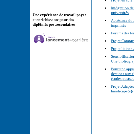
Projet en scie
Intégration de
universités
Une expérience de travail payée
et enrichissante pour des
Accès aux docu
diplômés postsecondaires
imprimés
Forums des le
Projet Campu
Projet liaison
Sensibilisati
Une bibliogra
Pour une appr
destinés aux é
études postsec
Projet Adaptec
handicapé(e)s