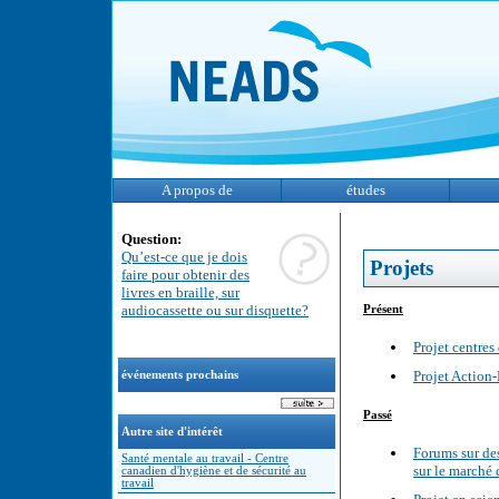
A propos de
études
Question:
Qu’est-ce que je dois
Projets
faire pour obtenir des
livres en braille, sur
audiocassette ou sur disquette?
Présent
Projet centres 
Projet Action-
événements prochains
Passé
Autre site d'intérêt
Forums sur des
Santé mentale au travail - Centre
sur le marché 
canadien d'hygiène et de sécurité au
travail