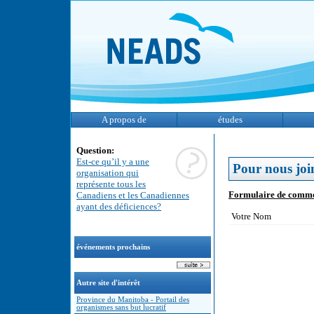
A propos de
études
Question:
Est-ce qu’il y a une
Pour nous joi
organisation qui
représente tous les
Formulaire de comme
Canadiens et les Canadiennes
ayant des déficiences?
Votre Nom
événements prochains
Autre site d'intérêt
Province du Manitoba - Portail des
organismes sans but lucratif