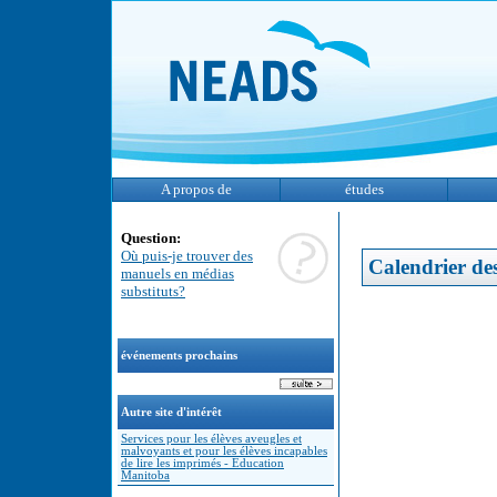
A propos de
études
Question:
Où puis-je trouver des
Calendrier de
manuels en médias
substituts?
événements prochains
Autre site d'intérêt
Services pour les élèves aveugles et
malvoyants et pour les élèves incapables
de lire les imprimés - Education
Manitoba