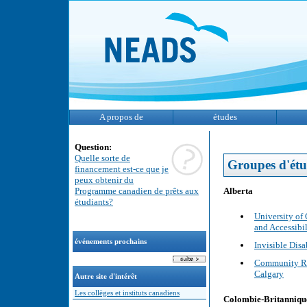
A propos de
études
Question:
Quelle sorte de
Groupes d'étu
financement est-ce que je
peux obtenir du
Alberta
Programme canadien de prêts aux
étudiants?
University of
and Accessibil
événements prochains
Invisible Dis
Community Reh
Calgary
Autre site d'intérêt
Les collèges et instituts canadiens
Colombie-Britanniqu