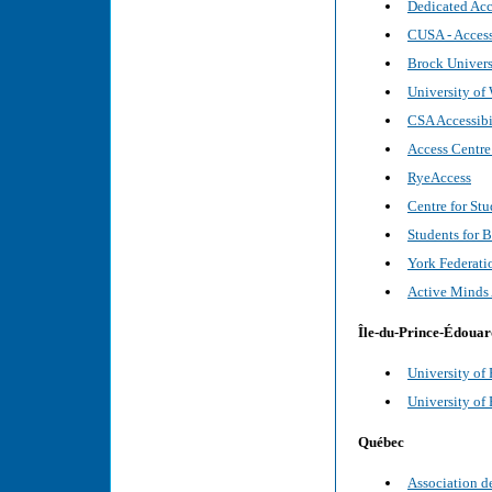
Dedicated Acc
CUSA - Access
Brock Univers
University of
CSA Accessib
Access Centre
RyeAccess
Centre for Stu
Students for B
York Federati
Active Minds 
Île-du-Prince-Édouar
University of
University of
Québec
Association de