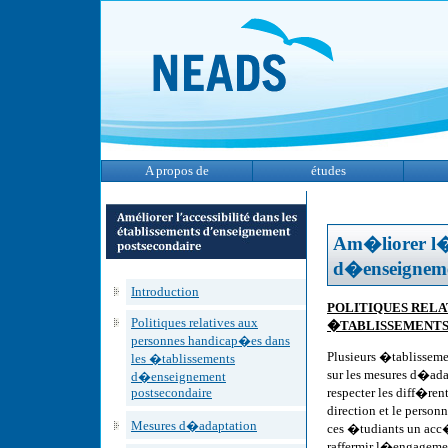
A propos de
études
Am�liorer l�a
d�enseigneme
Introduction
POLITIQUES RELA
Politiques relatives aux
�TABLISSEMENTS
personnes handicap�es dans
Plusieurs �tablisseme
les �tablissements
sur les mesures d�ad
d�enseignement
postsecondaire
respecter les diff�ren
direction et le perso
Mesures d�adaptation
ces �tudiants un acc�
raffermir l�engageme