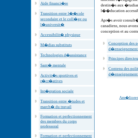
Aide financi�re
destin�s aux �tudian
l��ducation accessib
Transition entre l��cole
secondaire et le coll�ge ou
Apr�s avoir consult
l�universit�
canadiens, nous avons 
conception et au conte
Accessibilit� physique
Conception des p
M�dias substituts
d�enseignement 
Technologies d�assistance
Principes directeu
Sant� mentale
Contenu des poli
d�enseignement 
Activit�s sportives et
r�cr�atives
Int�gration sociale
Am�liorer 
Transition entre �tudes et
march� du travail
Formation et perfectionnement
des membres du corps
professoral
Formation et perfectionnement