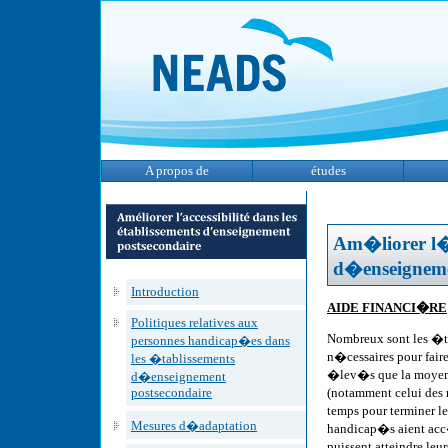
A propos de
études
Am�liorer l�a
d�enseigneme
Introduction
AIDE FINANCI�RE
Politiques relatives aux
Nombreux sont les �tu
personnes handicap�es dans
n�cessaires pour fair
les �tablissements
�lev�s que la moyenn
d�enseignement
postsecondaire
(notamment celui des 
temps pour terminer l
Mesures d�adaptation
handicap�s aient acc
puissent atteindre le