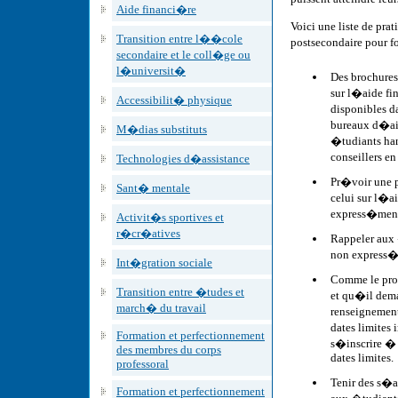
Aide financi�re
Voici une liste de pr
Transition entre l��cole
postsecondaire pour 
secondaire et le coll�ge ou
l�universit�
Des brochures
sur l�aide f
Accessibilit� physique
disponibles d
bureaux d�aid
M�dias substituts
�tudiants ha
conseillers e
Technologies d�assistance
Pr�voir une p
Sant� mentale
celui sur l�a
express�ment
Activit�s sportives et
r�cr�atives
Rappeler aux
non express�
Int�gration sociale
Comme le proc
Transition entre �tudes et
et qu�il dema
march� du travail
renseignement
dates limites 
Formation et perfectionnement
s�inscrire � u
des membres du corps
dates limites.
professoral
Tenir des s�a
Formation et perfectionnement