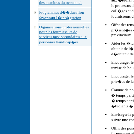
aux �tudiants
des membres du personnel
le processus 
coll�ges et d
Programmes d��ducation
fournisseurs 
favorisant l�int�gration
Offrir des re
Organisations professionnelles
pr�sent�es �
pour les fournisseurs de
provinciaux.
services post-secondaires aux
personnes handicap�es
Aider les �t
obtenir de l�
d�obtenir des
Encourager le
remise de bo
Encourager le
priv�es de la
Comme de nom
� temps parti
� temps parti
�tudiants � 
Envisager la 
suivre une ch
Offrir des po
ils pourront 