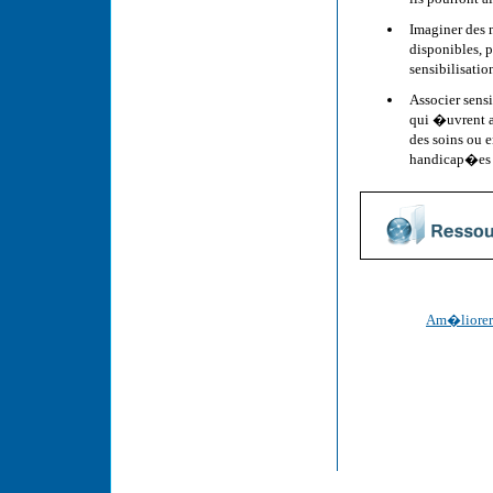
Imaginer des 
disponibles, 
sensibilisati
Associer sens
qui �uvrent a
des soins ou 
handicap�es 
Am�liorer 