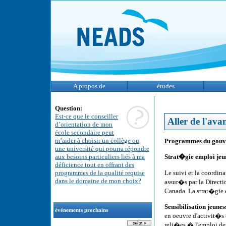
A propos de
études
Question:
Est-ce que le conseiller
Aller de l'ava
d’orientation de mon
école secondaire peut
m’aider à choisir un collège ou
Programmes du gouve
une université qui pourra répondre
aux besoins particuliers liés à ma
Strat�gie emploi jeu
déficience tout en offrant des
Le suivi et la coordi
programmes de la qualité requise
dans le domaine de mon choix?
assur�s par la Direct
Canada. La strat�gie 
Sensibilisation jeunes
événements prochains
en oeuvre d'activit�s 
reli�es � l'emploi d