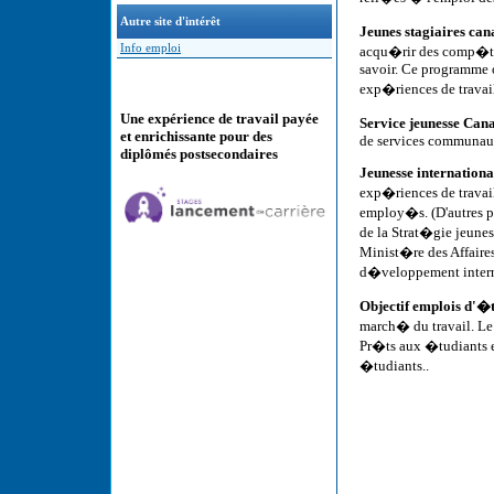
Autre site d'intérêt
Jeunes stagiaires ca
Info emploi
acqu�rir des comp�ten
savoir. Ce programme 
exp�riences de travai
Une expérience de travail payée
Service jeunesse Can
et enrichissante pour des
de services communauta
diplômés postsecondaires
Jeunesse internation
exp�riences de travail
employ�s. (D'autres p
de la Strat�gie jeune
Minist�re des Affair
d�veloppement interna
Objectif emplois d'
march� du travail. Le
Pr�ts aux �tudiants e
�tudiants..