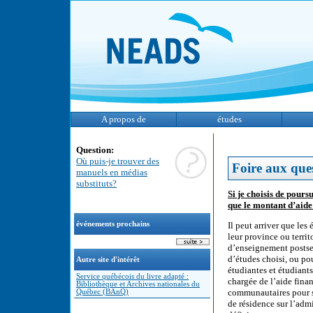
A propos de
études
Question:
Où puis-je trouver des
Foire aux que
manuels en médias
substituts?
Si je choisis de pours
que le montant d’aide
événements prochains
Il peut arriver que les
leur province ou territ
d’enseignement postsec
d’études choisi, ou po
Autre site d'intérêt
étudiantes et étudian
Service québécois du livre adapté :
chargée de l’aide finan
Bibliothèque et Archives nationales du
communautaires pour sa
Québec (BAnQ)
de résidence sur l’admi