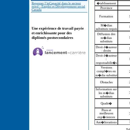
Repenser l’inCapacité dans le secteur
�tablissement
privé - Emploi et Développement social
Province
Canada
Formation
M�dias
Une expérience de travail payée
substituts requis
et enrichissante pour des
Diffusion des
diplômés postsecondaires
m�dias
substituts
Droit d�auteur
: droits
Droit d�auteur
:
responsabilit�s
Versions
compl�tes en
m�dia substitut
Obstacles
Information sur
les m�dias
substituts
Qualit�
Pires et
meilleures
exp�riences
Am�liorations
Tab