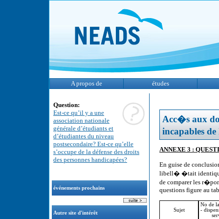
A propos de
études
Question:
Est-ce qu’il y a une
Acc�s aux doc
association nationale
générale d’étudiants et
incapables de
d’étudiantes du niveau
postsecondaire? Est-ce qu’elle
ANNEXE 3 : QUEST
s’occupe de la défense des droits
des personnes handicapées?
En guise de conclusio
libell� �tait identiq
de comparer les r�pons
événements prochains
questions figure au tab
No de l
Sujet
- dispen
Autre site d'intérêt
ser