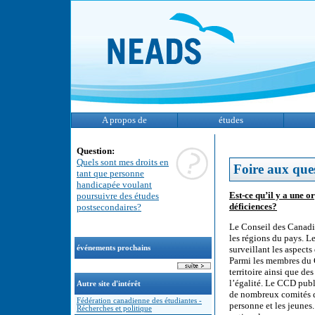
A propos de
études
Question:
Quels sont mes droits en
Foire aux que
tant que personne
handicapée voulant
Est-ce qu’il y a une o
poursuivre des études
déficiences?
postsecondaires?
Le Conseil des Canadi
les régions du pays. L
événements prochains
surveillant les aspects
Parmi les membres du C
territoire ainsi que 
l’égalité. Le CCD publi
Autre site d'intérêt
de nombreux comités qui
Fédération canadienne des étudiantes -
personne et les jeune
Récherches et politique