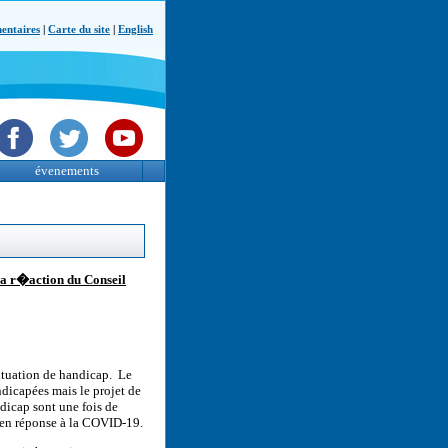
ntaires
|
Carte du site
|
English
évenements
 la r�action du Conseil
ituation de handicap. Le
dicapées mais le projet de
dicap sont une fois de
e en réponse à la COVID-19.