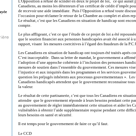
L'Opposition a refusé de scinder en deux le projet de loi, ce qui aurait 
Canadiens, au moins les détenteurs d’un certificat de crédit d’impôt po
de recevoir une aide immédiate. Puis l’Opposition a refusé toute discuss
ayée
l’occasion pour réclamer le retour de la Chambre au complet et alors re
Le résultat, c’est que les Canadiens en situation de handicap sont encore
compte.
Le plus affligeant, c’est ce que l’étude de ce projet de loi a été repoussée 
que le soutien financier aux personnes handicapées avait été associé à u
rapport, visant les mesures coercitives à l’égard des fraudeurs de la P.C.
Les Canadiens en situation de handicap ont toujours été traités après cou
C’est inacceptable. Dans sa lettre de mandat, le gouvernement a affirmé
l’adoption d’une approche cohérente à l’inclusion des personnes handica
mesures de soutien dans l’ensemble du gouvernement. Ces mesures viser
l’injustice et aux iniquités dans les programmes et les services gouvern
question les préjugés inhérents aux processus gouvernementaux ». Les 
Canadiens handicapés attendent que le gouvernement reconnaisse tous s
la valeur.
Le résultat de cette partisanerie, c’est que tous les Canadiens en situati
attendre que le gouvernement réponde à leurs besoins pendant cette p
au gouvernement de régler immédiatement cette situation et aider les 
vulnérables à obtenir l’aide supplémentaire requise pendant cette diffic
leurs besoins en santé et sécurité.
Il est temps pour le gouvernement de faire ce qu’il faut.
Le CCD