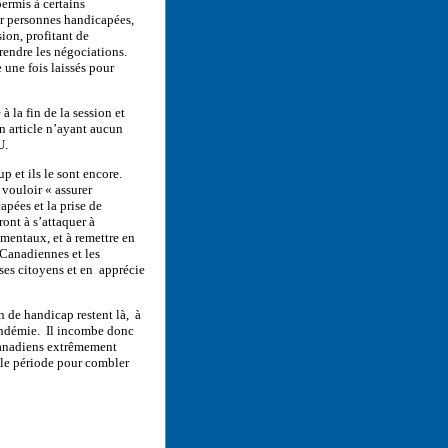
permis à certains
ur personnes handicapées,
ion, profitant de
prendre les négociations.
 une fois laissés pour
à la fin de la session et
n article n’ayant aucun
U.
p et ils le sont encore.
 vouloir « assurer
pées et la prise de
ont à s’attaquer à
ementaux, et à remettre en
Canadiennes et les
es citoyens et en apprécie
on de handicap restent là, à
andémie. Il incombe donc
Canadiens extrêmement
ile période pour combler