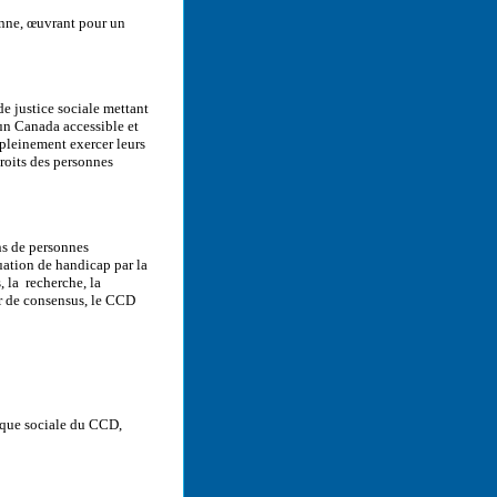
onne, œuvrant pour un
e justice sociale mettant
un Canada accessible et
 pleinement exercer leurs
roits des personnes
ns de personnes
tuation de handicap par la
, la recherche, la
ur de consensus, le CCD
ique sociale du CCD,