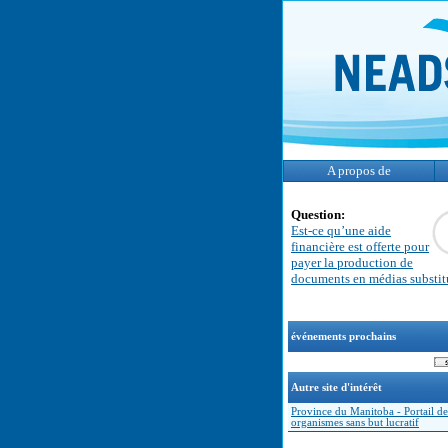
A propos de
Question:
Est-ce qu’une aide
financière est offerte pour
payer la production de
documents en médias substit
événements prochains
Autre site d'intérêt
Province du Manitoba - Portail de
organismes sans but lucratif