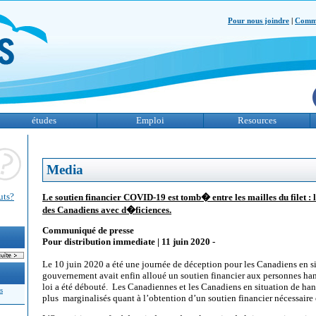
Pour nous joindre
|
Comme
études
Emploi
Resources
Media
uts?
Le soutien financier COVID-19 est tomb� entre les mailles du filet :
des Canadiens avec d�ficiences.
Communiqué de presse
Pour distribution immediate | 11 juin 2020 -
Le 10 juin 2020 a été une journée de déception pour les Canadiens en s
gouvernement avait enfin alloué un soutien financier aux personnes han
loi a été débouté. Les Canadiennes et les Canadiens en situation de han
s
plus marginalisés quant à l’obtention d’un soutien financier nécessair