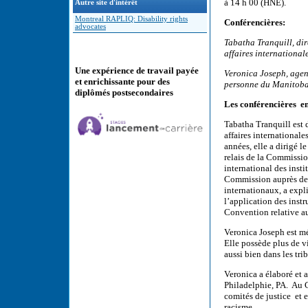
à 14 h 00 (HNE).
Autre site d'intérêt
Montreal RAPLIQ: Disability rights
Conférencières:
advocates
Tabatha Tranquill, dir
affaires internationa
Une expérience de travail payée
Veronica Joseph, agent
et enrichissante pour des
personne du Manitoba
diplômés postsecondaires
Les conférencières e
Tabatha Tranquill est d
affaires international
années, elle a dirigé l
relais de la Commissio
international des insti
Commission auprès de
internationaux, a expli
l’application des inst
Convention relative a
Veronica Joseph est m
Elle possède plus de v
aussi bien dans les tr
Veronica a élaboré et a
Philadelphie, PA. Au Ca
comités de justice et e
racisme.