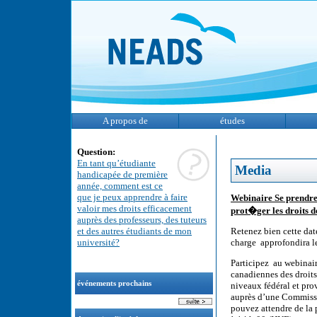
A propos de
études
Question:
En tant qu’étudiante
Media
handicapée de première
année, comment est ce
que je peux apprendre à faire
Webinaire Se prendre
valoir mes droits efficacement
prot�ger les droits d
auprès des professeurs, des tuteurs
et des autres étudiants de mon
Retenez bien cette dat
université?
charge approfondira l
Participez au webinair
canadiennes des droit
événements prochains
niveaux fédéral et pr
auprès d’une Commissio
pouvez attendre de la 