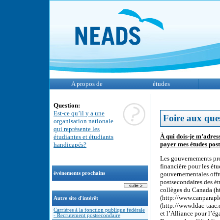
A propos de
études
Question:
Est-ce qu’il y a une
Foire aux que
organisation nationale
qui représente les
À qui dois-je m’adres
étudiantes et étudiants
payer mes études pos
handicapés?
Les gouvernements pro
financière pour les étu
événements prochains
gouvernementales offre
postsecondaires des ét
collèges du Canada (h
(http://www.canparapl
Autre site d'intérêt
(http://www.ldac-taac.
Carrières à la fonction publique fédérale
et l’Alliance pour l’é
- Recrutement postsecondaire