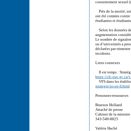
consentement sexuel (u
Près de la moitié, soi
ont été commis contre 
étudiantes et étudiants
Selon les données de 
augmentation considér
Le nombre de signaleme
ou d’universités a pr
déclarées par trimest
incidents.
Liens connexes
Il est temps : Stratég
https://cfc-swc.gc.ca/v
VFS dans les établis
strategie/ps-ep-fr.html
Personnes-ressources
Braeson Holland
Attaché de presse
Cabinet de la ministre
343-549-8825
Valérie Haché