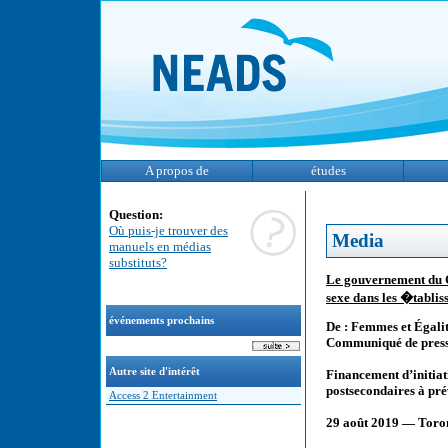
A propos de
études
Question:
Où puis-je trouver des
Media
manuels en médias
substituts?
Le gouvernement du C
sexe dans les �tablis
événements prochains
De : Femmes et Égali
Communiqué de pres
Autre site d'intérêt
Financement d’initiat
postsecondaires à pré
Access 2 Entertainment
29 août 2019 — Toron