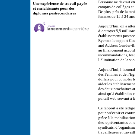
Personne ne devrait êtr
Une expérience de travail payée
campus de collèges et 
et enrichissante pour des
De plus, près de la mo
diplômés postsecondaires
femmes de 15 à 24 ans
Aujourd’hui, on a att
d’octroyer 5,5 millions
établissements postsec
Ryerson le rapport Co
and Address Gender-Bas
au financement accordé
recommandations, les p
l’élimination de la vi
Aujourd’hui, l’honora
des Femmes et de l’Éga
dollars pour combler l
aider les établissemen
des deux prochaines an
ainsi qu’à établir des
portail web servant à f
Ce rapport a été rédig
pour prévenir et contr
grâce à la mobilisatio
des représentantes et r
syndicats, d’organisme
travailleuses et travai