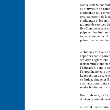
Nadia Kanani, coordonn
à l’Université de Toro
étudiant.e.s qui est r
services essentiels fou
étudiant.e.s et les at
groupes de services di
ils offrent un espace 
préparent les étudiant.
toute la communauté u
préoccupé par les cha
:
« Students for Barrier-
apportées par le gouve
scolarité augmentent l’
leurs familles font fac
l’éducation, dont le co
l’ergothérapie et la ph
La réduction du reven
ce fardeau financier. 
avantage pour tout.e.s 
rendra les études post
Brett Babcock, du Car
dont son centre dessert
« En tant que coordon