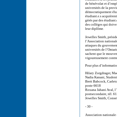
de bénévolat et d’empl
universités de la prov
démocratiquement élus
étudiant.e.s acquièrent
gérés par des étudiant.
des collèges qui doiven
leur diplôme.
Jewelles Smith, présid
l’Association national
attaques du gouverneme
universités de l’Ontari
sachent que le mouvem
vigoureusement contre
Pour plus d’informatio
Hilary Zorgdrager, Ma
Nadia Kanani, Students
Brett Babcock, Carleto
poste 6618
Roxana Jahani Aval, l’
postsecondaire, tél. 6
Jewelles Smith, Conse
- 30 -
Association nationale 