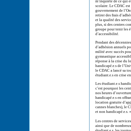
m’inquiète de ce qui es
scolaire. Le CDAC est 
gouvernement de l’Onta
retirer des frais d’adh
et la qualité des servi
plus, si des centres 
groupe pour tenir les 
d’accessibilité.
Pendant des décennies, 
d’adhésion annuels po
milité avec succès pour
gymnastique accessible
réponse à la crise du 
handicapé.e.s de l’Uni
le CDAC a lancé sa tou
étudiant.e.s en crise e
Les étudiant.e.s handi
c’est pourquoi les cen
nos heures d’ouverture
handicapé.e.s en offran
location gratuite d’app
cannes blanches), le C
et non handicapé.e.s. 
Les centres de service
ainsi que de nombreux a
étudiant.e.s, les journa