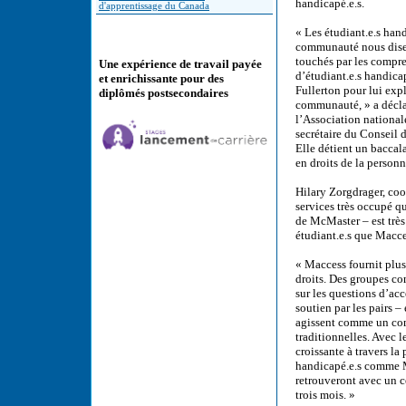
handicapé.e.s.
d'apprentissage du Canada
« Les étudiant.e.s hand
communauté nous disent
touchés par les compre
Une expérience de travail payée
d’étudiant.e.s handica
et enrichissante pour des
Fullerton pour lui exp
diplômés postsecondaires
communauté, » a déclar
l’Association national
secrétaire du Conseil 
Elle détient un baccal
en droits de la personn
Hilary Zorgdrager, co
services très occupé q
de McMaster – est très
étudiant.e.s que Macce
« Maccess fournit plusi
droits. Des groupes co
sur les questions d’acc
soutien par les pairs –
agissent comme un com
traditionnelles. Avec l
croissante à travers la
handicapé.e.s comme Ma
retrouveront avec un c
trois mois. »