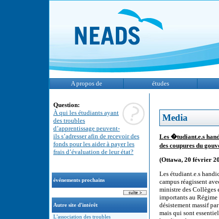
A propos de
études
Question:
À qui les étudiants ayant
Media
des troubles
d’apprentissage peuvent-
ils s’adresser afin de recevoir des
Les �tudiant.e.s han
fonds pour les aider à payer les
des coupures du gouv
frais d’évaluation de leur état?
(Ottawa, 20 février 2
Les étudiant.e.s handic
événements prochains
campus réagissent ave
ministre des Collèges 
importants au Régime d
désistement massif par
Autre site d'intérêt
mais qui sont essentie
L'association des troubles