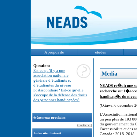
A propos de
études
Question:
Est-ce qu’il y a une
Media
association nationale
générale d’étudiants et
d’étudiantes du niveau
NEADS re�oit une su
postsecondaire? Est-ce qu’elle
recherche sur l�acce
s’occupe de la défense des droits
handicap�s du nivea
des personnes handicapées?
(Ottawa, 6 decembre 2
L’Association nationa
événements prochains
un peu plus de 193 00
du gouvernement du Ca
l’accessibilité et des
Autre site d'intérêt
Canada : 2016–2018.