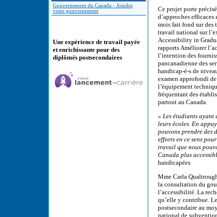
Gouvernement du Canada - Joindre
Ce projet porte précisé
votre gouvernement
d’approches efficaces e
mois fait fond sur des
travail national sur l’
Accessibility in Gradu
Une expérience de travail payée
rapports Améliorer l’a
et enrichissante pour des
l’intention des fourni
diplômés postsecondaires
pancanadienne des serv
handicap-é-s de niveau
examen approfondi de l
l’équipement technique
fréquentant des établi
partout au Canada.
« Les étudiants ayant 
leurs écoles. En appuy
pouvons prendre des dé
efforts en ce sens pou
travail que nous pouvo
Canada plus accessibl
handicapées
Mme Carla Qualtrough, 
la consultation du go
l’accessibilité. La re
qu’elle y contribue. 
postsecondaire au moy
national de subvention