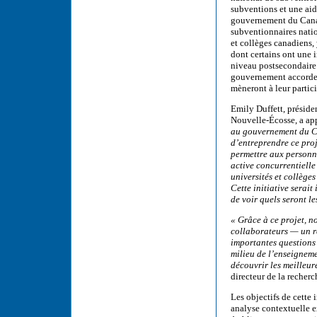
subventions et une ai
gouvernement du Canada
subventionnaires nati
et collèges canadiens,
dont certains ont une i
niveau postsecondaire 
gouvernement accorde à
mèneront à leur partic
Emily Duffett, préside
Nouvelle-Écosse, a app
au gouvernement du Ca
d’entreprendre ce proj
permettre aux personn
active concurrentielle
universités et collèges
Cette initiative serai
de voir quels seront le
« Grâce à ce projet, 
collaborateurs — un ré
importantes questions l
milieu de l’enseigneme
découvrir les meilleur
directeur de la recher
Les objectifs de cette
analyse contextuelle e