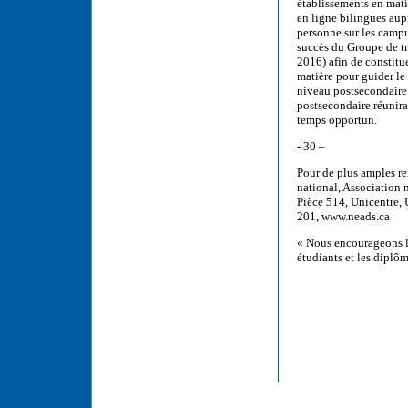
établissements en mati
en ligne bilingues aup
personne sur les campus
succès du Groupe de tr
2016) afin de constitue
matière pour guider le 
niveau postsecondaire.
postsecondaire réunira
temps opportun.
- 30 –
Pour de plus amples re
national, Association
Pièce 514, Unicentre,
201, www.neads.ca
« Nous encourageons l’
étudiants et les diplô