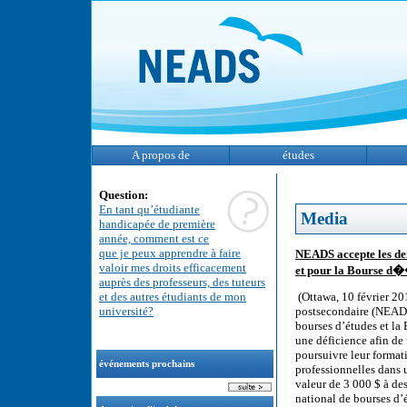
A propos de
études
Question:
En tant qu’étudiante
Media
handicapée de première
année, comment est ce
que je peux apprendre à faire
NEADS accepte les d
valoir mes droits efficacement
et pour la Bourse d�
auprès des professeurs, des tuteurs
et des autres étudiants de mon
(Ottawa, 10 février 20
université?
postsecondaire (NEADS
bourses d’études et la 
une déficience afin de 
poursuivre leur format
événements prochains
professionnelles dans 
valeur de 3 000 $ à de
national de bourses d’ét