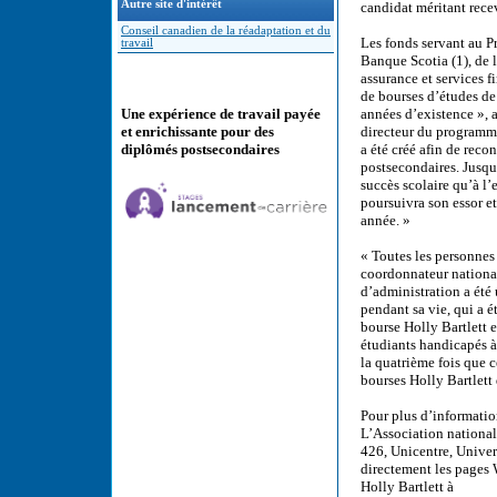
Autre site d'intérêt
candidat méritant rece
Conseil canadien de la réadaptation et du
Les fonds servant au 
travail
Banque Scotia (1), de l
assurance et services 
de bourses d’études de
années d’existence », 
Une expérience de travail payée
directeur du programme
et enrichissante pour des
a été créé afin de reco
diplômés postsecondaires
postsecondaires. Jusqu’
succès scolaire qu’à l
poursuivra son essor et
année. »
« Toutes les personnes
coordonnateur national
d’administration a été
pendant sa vie, qui a é
bourse Holly Bartlett e
étudiants handicapés à
la quatrième fois que 
bourses Holly Bartlett
Pour plus d’informati
L’Association national
426, Unicentre, Univer
directement les pages 
Holly Bartlett à