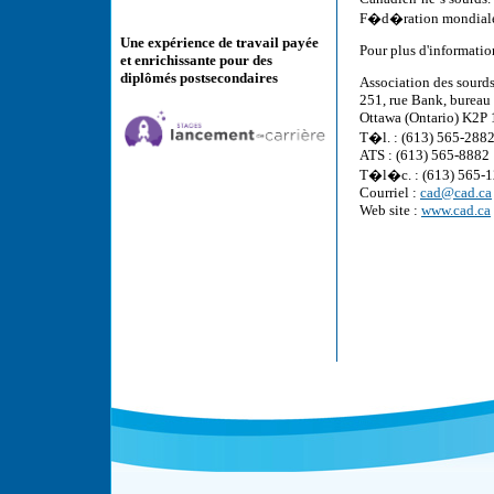
F�d�ration mondiale d
Une expérience de travail payée
Pour plus d'informatio
et enrichissante pour des
diplômés postsecondaires
Association des sourd
251, rue Bank, bureau
Ottawa (Ontario) K2P
T�l. : (613) 565-288
ATS : (613) 565-8882
T�l�c. : (613) 565-
Courriel :
cad@cad.ca
Web site :
www.cad.ca