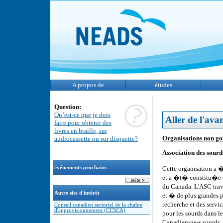
A propos de
études
Question:
Qu’est-ce que je dois
Aller de l'ava
faire pour obtenir des
livres en braille, sur
Organisations non g
audiocassette ou sur disquette?
Association des sour
Cette organisation a 
événements prochains
et a �t� constitu�e 
du Canada. L'ASC trav
Autre site d'intérêt
et � de plus grandes p
recherche et des servi
Conseil canadien sectoriel de la chaîne
d'approvisionnement (CCSCA)
pour les sourds dans 
Canadien-ne-s sourds.