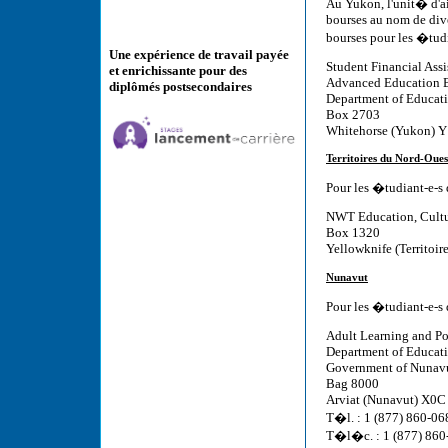
Au Yukon, l'unit� d'a
bourses au nom de dive
bourses pour les �tudi
Une expérience de travail payée
Student Financial Assi
et enrichissante pour des
Advanced Education 
diplômés postsecondaires
Department of Educat
Box 2703
Whitehorse (Yukon) 
Territoires du Nord-Oues
Pour les �tudiant-e-s 
NWT Education, Cult
Box 1320
Yellowknife (Territoi
Nunavut
Pour les �tudiant-e-s
Adult Learning and Po
Department of Educat
Government of Nunav
Bag 8000
Arviat (Nunavut) X0C
T�l. : 1 (877) 860-06
T�l�c. : 1 (877) 860