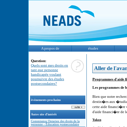
A propos de
études
Question:
Quels sont mes droits en
Aller de l'ava
tant que personne
handicapée voulant
poursuivre des études
Programmes d'aide fi
postsecondaires?
Les programmes de bo
Bien que notre recherc
événements prochains
destin�es aux �tudian
cette aide financi�re 
d'aide financi�re de 
Autre site d'intérêt
Yukon
Commission Ontarien des droits de la
personne - Éducation postsecondaire