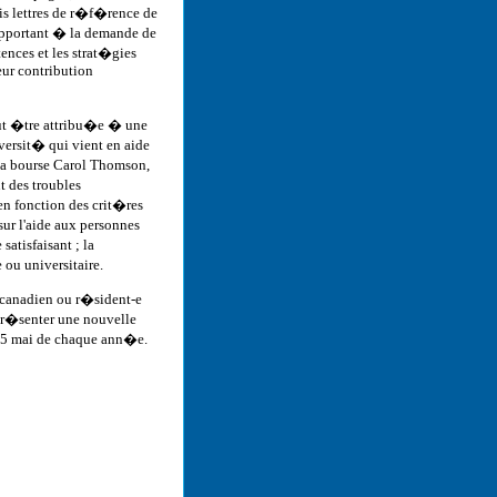
is lettres de r�f�rence de
rapportant � la demande de
ences et les strat�gies
eur contribution
eut �tre attribu�e � une
ersit� qui vient en aide
 la bourse Carol Thomson,
t des troubles
n fonction des crit�res
ur l'aide aux personnes
satisfaisant ; la
ou universitaire.
 canadien ou r�sident-e
 pr�senter une nouvelle
15 mai de chaque ann�e.