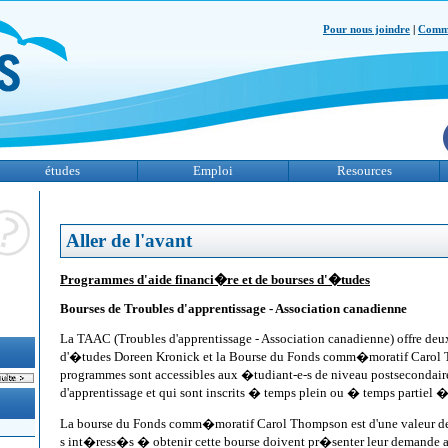
Pour nous joindre
|
Comme
études
Emploi
Resources
Aller de l'avant
Programmes d'aide financi�re et de bourses d'�tudes
Bourses de Troubles d'apprentissage - Association canadienne
La TAAC (Troubles d'apprentissage - Association canadienne) offre deux
d'�tudes Doreen Kronick et la Bourse du Fonds comm�moratif Carol
programmes sont accessibles aux �tudiant-e-s de niveau postsecondaire
d'apprentissage et qui sont inscrits � temps plein ou � temps partiel
La bourse du Fonds comm�moratif Carol Thompson est d'une valeur de
s int�ress�s � obtenir cette bourse doivent pr�senter leur demande