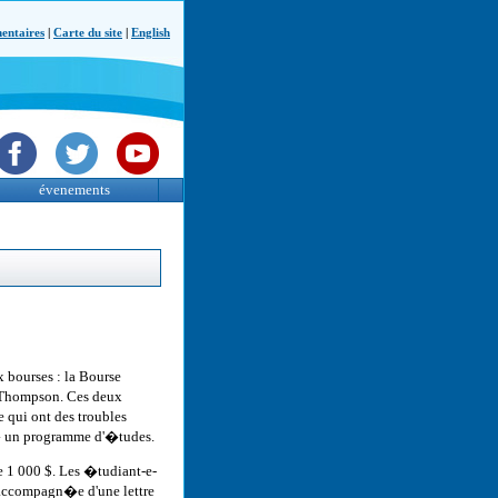
ntaires
|
Carte du site
|
English
évenements
 bourses : la Bourse
 Thompson. Ces deux
 qui ont des troubles
 � un programme d'�tudes.
 1 000 $. Les �tudiant-e-
 accompagn�e d'une lettre