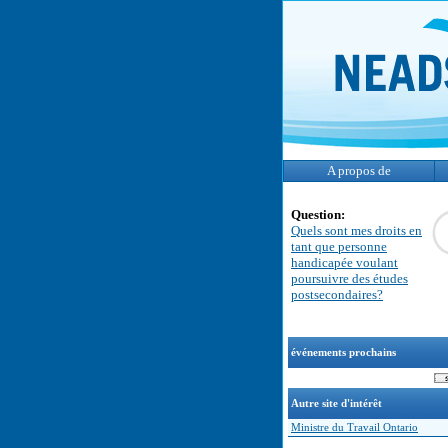
A propos de
Question:
Quels sont mes droits en
tant que personne
handicapée voulant
poursuivre des études
postsecondaires?
événements prochains
Autre site d'intérêt
Ministre du Travail Ontario