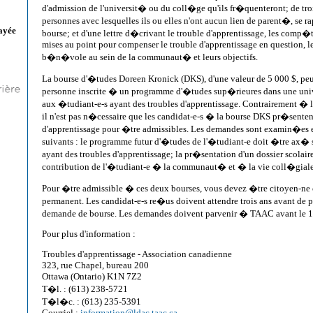
d'admission de l'universit� ou du coll�ge qu'ils fr�quenteront; de tro
personnes avec lesquelles ils ou elles n'ont aucun lien de parent�, se 
ayée
bourse; et d'une lettre d�crivant le trouble d'apprentissage, les comp�t
mises au point pour compenser le trouble d'apprentissage en question, l
b�n�vole au sein de la communaut� et leurs objectifs.
La bourse d'�tudes Doreen Kronick (DKS), d'une valeur de 5 000 $, p
personne inscrite � un programme d'�tudes sup�rieures dans une univ
aux �tudiant-e-s ayant des troubles d'apprentissage. Contrairement �
il n'est pas n�cessaire que les candidat-e-s � la bourse DKS pr�senten
d'apprentissage pour �tre admissibles. Les demandes sont examin�es e
suivants : le programme futur d'�tudes de l'�tudiant-e doit �tre ax� s
ayant des troubles d'apprentissage; la pr�sentation d'un dossier scolaire 
contribution de l'�tudiant-e � la communaut� et � la vie coll�giale 
Pour �tre admissible � ces deux bourses, vous devez �tre citoyen-ne
permanent. Les candidat-e-s re�us doivent attendre trois ans avant de
demande de bourse. Les demandes doivent parvenir � TAAC avant le 
Pour plus d'information :
Troubles d'apprentissage - Association canadienne
323, rue Chapel, bureau 200
Ottawa (Ontario) K1N 7Z2
T�l. : (613) 238-5721
T�l�c. : (613) 235-5391
Courriel :
information@ldac.taac.ca