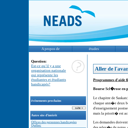
A propos de
études
Question:
Est-ce qu’il y a une
Aller de l'ava
organisation nationale
qui représente les
étudiantes et étudiants
Programmes d'aide fi
handicapés?
Bourse Scl�rose en 
Le chapitre de Saskat
événements prochains
chaque ann�e deux bou
d'enseignement postsec
mais la priorit� est a
Autre site d'intérêt
Les demandes doivent 
Offices des personnes handicapées
Québec
des relev�s de notes,