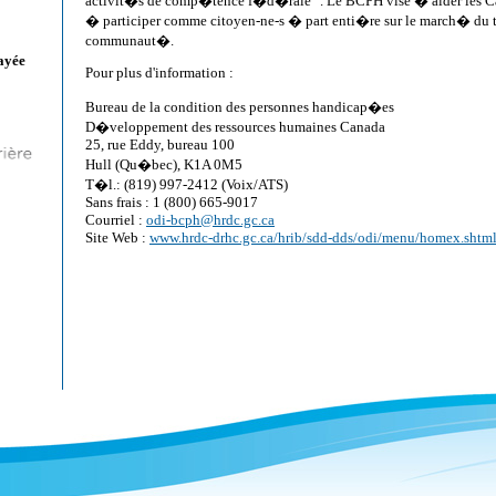
activit�s de comp�tence f�d�rale ". Le BCPH vise � aider les 
� participer comme citoyen-ne-s � part enti�re sur le march� du tr
communaut�.
ayée
Pour plus d'information :
Bureau de la condition des personnes handicap�es
D�veloppement des ressources humaines Canada
25, rue Eddy, bureau 100
Hull (Qu�bec), K1A 0M5
T�l.: (819) 997-2412 (Voix/ATS)
Sans frais : 1 (800) 665-9017
Courriel :
odi-bcph@hrdc.gc.ca
Site Web :
www.hrdc-drhc.gc.ca/hrib/sdd-dds/odi/menu/homex.shtml