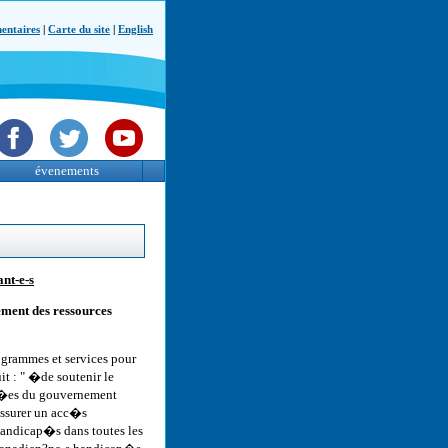
ntaires
|
Carte du site
|
English
évenements
nt-e-s
ment des ressources
grammes et services pour
 : " �de soutenir le
ap�es du gouvernement
assurer un acc�s
handicap�s dans toutes les