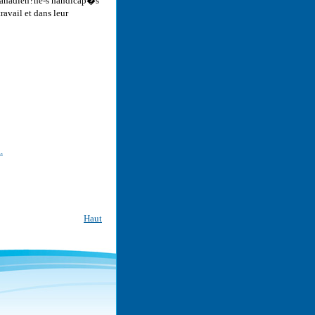
Canadien?ne-s handicap�s
avail et dans leur
.
Haut