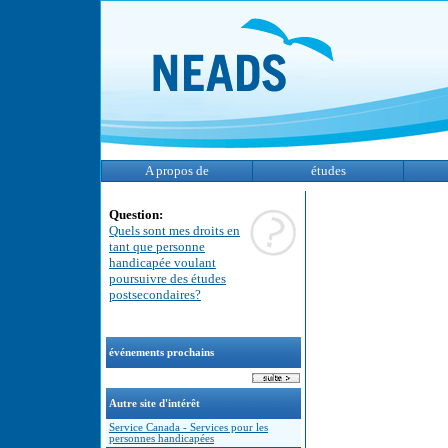
A propos de
études
Question:
Quels sont mes droits en
tant que personne
handicapée voulant
poursuivre des études
postsecondaires?
événements prochains
Autre site d'intérêt
Service Canada - Services pour les
personnes handicapées