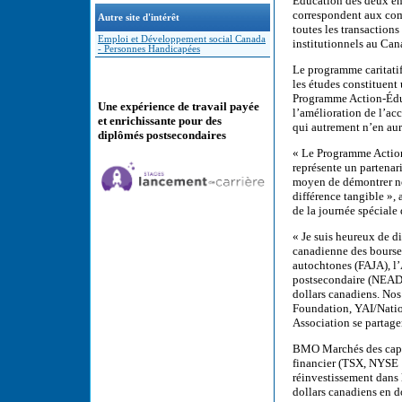
Éducation des deux ent
correspondent aux com
Autre site d'intérêt
toutes les transactions 
Emploi et Développement social Canada
institutionnels au Can
- Personnes Handicapées
Le programme caritatif
les études constituent
Programme Action-Éduc
Une expérience de travail payée
l’amélioration de l’acc
et enrichissante pour des
qui autrement n’en aura
diplômés postsecondaires
« Le Programme Action-
représente un partenari
moyen de démontrer not
différence tangible »,
de la journée spéciale
« Je suis heureux de d
canadienne des bourse
autochtones (FAJA), l’
postsecondaire (NEADS
dollars canadiens. Nos
Foundation, YAI/Nation
Association se partage
BMO Marchés des capit
financier (TSX, NYSE :
réinvestissement dans 
dollars canadiens en 