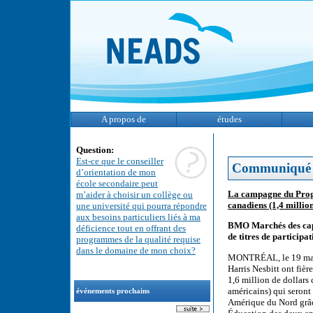
A propos de
études
Question:
Est-ce que le conseiller
Communiqué
d’orientation de mon
école secondaire peut
La campagne du Progr
m’aider à choisir un collège ou
canadiens (1,4 millio
une université qui pourra répondre
aux besoins particuliers liés à ma
BMO Marchés des capit
déficience tout en offrant des
de titres de participa
programmes de la qualité requise
dans le domaine de mon choix?
MONTRÉAL, le 19 mai
Harris Nesbitt ont fièr
1,6 million de dollars 
américains) qui seront
événements prochains
Amérique du Nord grâc