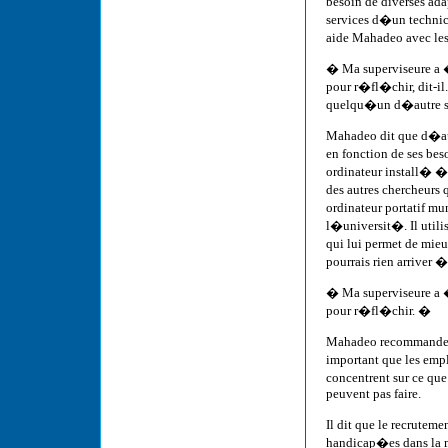
besoin de diverses ada
services d�un technic
aide Mahadeo avec les
� Ma superviseure a �
pour r�fl�chir, dit-il
quelqu�un d�autre s
Mahadeo dit que d�au
en fonction de ses be
ordinateur install� � 
des autres chercheurs 
ordinateur portatif 
l�universit�. Il uti
qui lui permet de mieu
pourrais rien arriver 
� Ma superviseure a �
pour r�fl�chir. �
Mahadeo recommande a
important que les emp
concentrent sur ce qu
peuvent pas faire.
Il dit que le recrutem
handicap�es dans la m