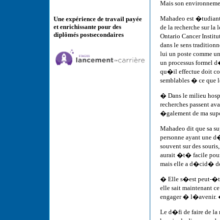
Mais son environnemen
Mahadeo est �tudiant 
Une expérience de travail payée
et enrichissante pour des
de la recherche sur l
diplômés postsecondaires
Ontario Cancer Instit
dans le sens traditio
lui un poste comme un 
un processus formel d�
qu�il effectue doit co
semblables � ce que l
� Dans le milieu hos
recherches passent av
�galement de ma sup
Mahadeo dit que sa sup
personne ayant une d�f
souvent sur des souris,
aurait �t� facile pour
mais elle a d�cid� de 
� Elle s�est peut-�tr
elle sait maintenant 
engager � l�avenir.
Le d�fi de faire de la