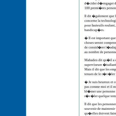
d�cider d�engager de
100 premi�res personn
Il dit �galement que 
concerne la technolo
pour fauteuils roulan
handicap�es.
� Il est important que
choses seront compens
de consid�rer l�adap
au nombre de personne
Mahadeo dit qu�il a c
superviseure �tudiant
Mais il dit que les em
tenues de le r�v�ler 
� Je suis heureux et 
pas comme moi et il m
bl�mer une personne 
r�v�ler quelque te
Il dit que les person
souvenir de maintenir 
qu�elles doivent faire