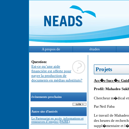
A propos de
études
Question:
Est-ce qu’une aide
Projets
financière est offerte pour
payer la production de
documents en médias substituts?
Acc�s-Succ�s: Guid
Profil: Mahadeo Suk
événements prochains
Chercheur m�dical e
Par Neil Faba
Autre site d'intérêt
Le travail de Mahadeo
Le Partenariat en accès, informations et
des heures de recherc
ressources d’emploi (PAIRE)
suppl�mentaire et l�