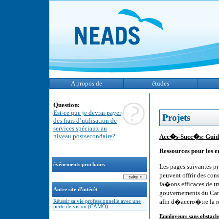
A propos de
études
Question:
Est-ce que je devrai payer
Projets
des frais d’utilisation de
services spéciaux au
niveau postsecondaire?
Acc�s-Succ�s: Guid
Ressources pour les 
événements prochains
Les pages suivantes p
peuvent offrir des co
fa�ons efficaces de t
Autre site d'intérêt
gouvernements du Cana
afin d�accro�tre la 
Réussir sa vie professionnelle avec une
perte de vision (CAMO)
Employeurs sans obstacle