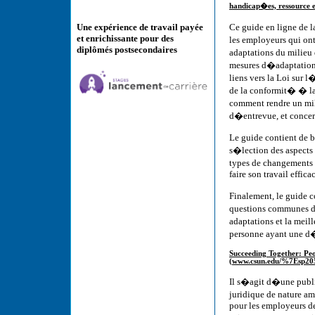
handicap�es, ressource e
Ce guide en ligne de 
Une expérience de travail payée
et enrichissante pour des
les employeurs qui ont
diplômés postsecondaires
adaptations du milieu 
mesures d�adaptation,
liens vers la Loi sur
de la conformit� � l
comment rendre un mil
d�entrevue, et conce
Le guide contient de 
s�lection des aspect
types de changements
faire son travail effic
Finalement, le guide c
questions communes d
adaptations et la meil
personne ayant une d�
Succeeding Together: Peop
(www.csun.edu/%7Esp20558
Il s�agit d�une publi
juridique de nature a
pour les employeurs de