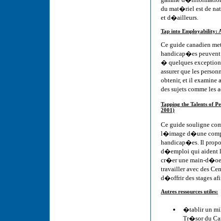
du mat�riel est de nat
et d�ailleurs.
Tap into Employability:
Ce guide canadien met
handicap�es peuvent 
� quelques exceptions
assurer que les pers
obtenir, et il examin
des sujets comme les a
Tapping the Talents of P
2001)
Ce guide souligne co
l�image d�une compag
handicap�es. Il propos
d�emploi qui aident le
cr�er une main-d�oeuv
travailler avec des C
d�offrir des stages af
Autres ressources utiles:
�tablir un mi
Tr�sor du Ca