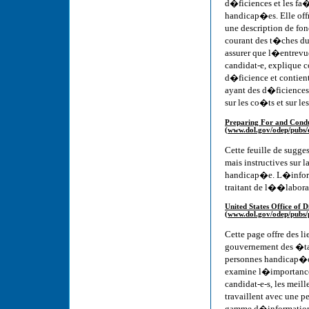
d�ficiences et les fa
handicap�es. Elle off
une description de fon
courant des t�ches du
assurer que l�entrevu
candidat-e, explique 
d�ficience et contien
ayant des d�ficiences
sur les co�ts et sur l
Preparing For and Conduc
(www.dol.gov/odep/pubs/e
Cette feuille de sugg
mais instructives sur 
handicap�e. L�inform
traitant de l��labora
United States Office of D
(www.dol.gov/odep/pubs/
Cette page offre des 
gouvernement des �tat
personnes handicap�e
examine l�importance
candidat-e-s, les mei
travaillent avec une 
gamme d�informations 