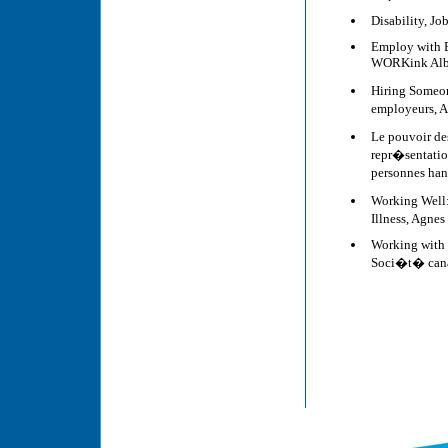
Disability, J
Employ with Ex
WORKink Albe
Hiring Someone
employeurs, A
Le pouvoir de
repr�sentatio
personnes ha
Working Well:
Illness, Agne
Working with 
Soci�t� can