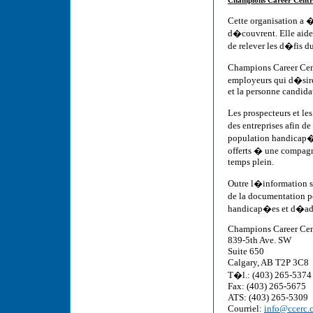
Champions Career Centr
Cette organisation a 
d�couvrent. Elle aide
de relever les d�fis du
Champions Career Cent
employeurs qui d�sir
et la personne candidat
Les prospecteurs et 
des entreprises afin d
population handicap�e
offerts � une compag
temps plein.
Outre l�information su
de la documentation p
handicap�es et d�ada
Champions Career Cen
839-5th Ave. SW
Suite 650
Calgary, AB T2P 3C8
T�l.: (403) 265-5374
Fax: (403) 265-5675
ATS: (403) 265-5309
Courriel:
info@ccerc.