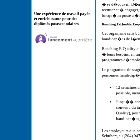
� se d�couvrir. D�aut
recruter et � engager
Une expérience de travail payée
lorsqu�un poste a �
et enrichissante pour des
diplômés postsecondaires
Reaching E-Quality Emp
Cet organisme sans but
handicap�es de l�endr
Reaching E-Quality ai
� leurs besoins, en t
programmes d�emploi 
Le programme de stage
personnes handicap�es
12 semaines d
possible, men
Jusqu�� concu
convenu du t
Quality), pou
handicap�es, 
Les employeurs que ce
Schubert, au (204) 94