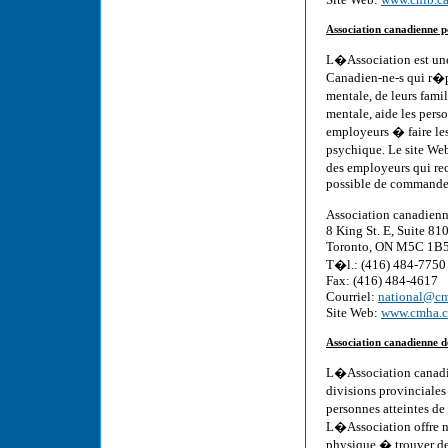
Association canadienne 
L�Association est une
Canadien-ne-s qui r�p
mentale, de leurs fami
mentale, aide les pers
employeurs � faire le
psychique. Le site We
des employeurs qui re
possible de commander 
Association canadienn
8 King St. E, Suite 81
Toronto, ON M5C 1B
T�l.: (416) 484-7750
Fax: (416) 484-4617
Courriel:
national@cm
Site Web:
www.cmha.c
Association canadienne 
L�Association canadi
divisions provinciales
personnes atteintes d
L�Association offre n
physique � trouver de