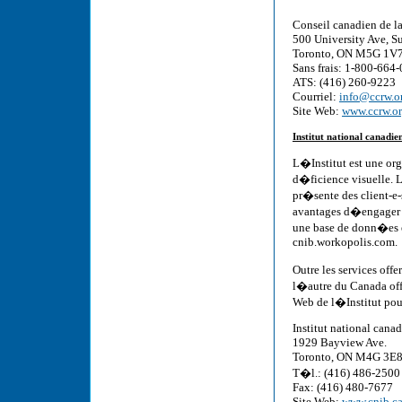
Conseil canadien de la
500 University Ave, S
Toronto, ON M5G 1V
Sans frais: 1-800-664
ATS: (416) 260-9223
Courriel:
info@ccrw.o
Site Web:
www.ccrw.o
Institut national canadie
L�Institut est une org
d�ficience visuelle. 
pr�sente des client-e-
avantages d�engager d
une base de donn�es e
cnib.workopolis.com.
Outre les services off
l�autre du Canada off
Web de l�Institut pou
Institut national cana
1929 Bayview Ave.
Toronto, ON M4G 3E
T�l.: (416) 486-2500
Fax: (416) 480-7677
Site Web:
www.cnib.c