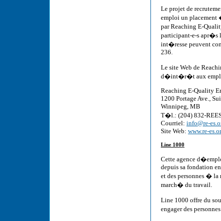
Le projet de recrutem
emploi un placement �
par Reaching E-Quali
participant-e-s apr�s 
int�resse peuvent cont
236.
Le site Web de Reachi
d�int�r�t aux employ
Reaching E-Quality E
1200 Portage Ave., Su
Winnipeg, MB
T�l.: (204) 832-REES
Courriel:
info@re-es.o
Site Web:
www.re-es.o
Line 1000
Cette agence d�emploi
depuis sa fondation en
et des personnes � la
march� du travail.
Line 1000 offre du so
engager des personnes