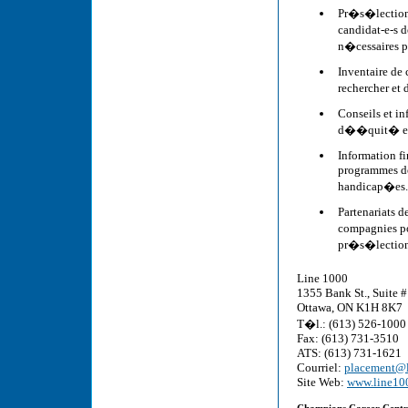
Pr�s�lection
candidat-e-s 
n�cessaires po
Inventaire de
rechercher et
Conseils et i
d��quit� en e
Information f
programmes de
handicap�es.
Partenariats 
compagnies po
pr�s�lectionne
Line 1000
1355 Bank St., Suite 
Ottawa, ON K1H 8K7
T�l.: (613) 526-1000
Fax: (613) 731-3510
ATS: (613) 731-1621
Courriel:
placement@l
Site Web:
www.line10