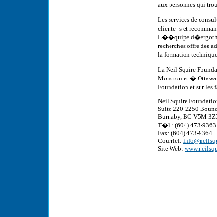
aux personnes qui tro
Les services de consu
cliente- s et recomma
L��quipe d�ergoth�r
recherches offre des 
la formation techniqu
La Neil Squire Founda
Moncton et � Ottawa. 
Foundation et sur les 
Neil Squire Foundatio
Suite 220-2250 Bound
Burnaby, BC V5M 3Z
T�l.: (604) 473-9363
Fax: (604) 473-9364
Courriel:
info@neilsqu
Site Web:
www.neilsqu