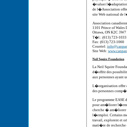
�valuer l�adaptation d
de l�Association offre
site Web national de l�
Association canadien
1101 Prince of Wales D
Ottawa, ON K2C 3W7
T�l.: (613) 723-1033
Fax: (613) 723-1060
Courriel:
info@canpar
Site Web:
www.canpara
Neil Squire Foundation
La Neil Squire Foundat
d�offrir des possibil
aux personnes ayant u
L�organisation offre 
des personnes comp�t
Le programme EASE 
pour am�liorer l�emp
cherche � am�liorer l
l�emploi. Certains m
travail, explorent et 
mati�re de recherche