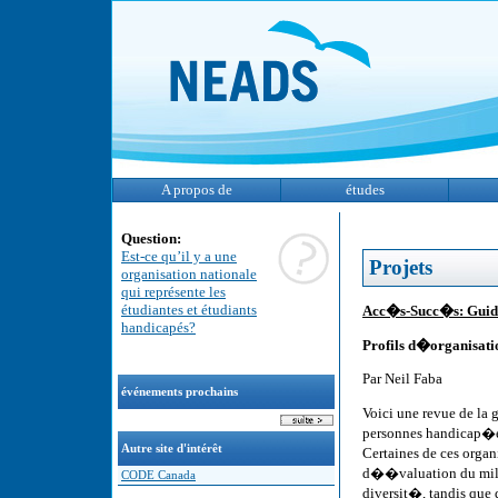
A propos de
études
Question:
Est-ce qu’il y a une
Projets
organisation nationale
qui représente les
étudiantes et étudiants
Acc�s-Succ�s: Guid
handicapés?
Profils d�organisat
Par Neil Faba
événements prochains
Voici une revue de la
personnes handicap�es
Autre site d'intérêt
Certaines de ces orga
d��valuation du milie
CODE Canada
diversit�, tandis que