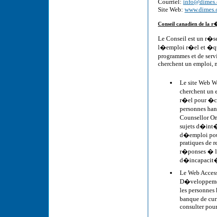
Courriel:
info@dimes.
Site Web:
www.dimes.
Conseil canadien de la r
Le Conseil est un r�s
l�emploi r�el et �qu
programmes et de serv
cherchent un emploi, 
Le site Web W
cherchent un 
r�el pour �ch
personnes han
Counsellor On
sujets d�int�
d�emploi pour
pratiques de r
r�ponses � le
d�incapacit
Le Web Access
D�veloppement
les personnes
banque de cur
consulter pour