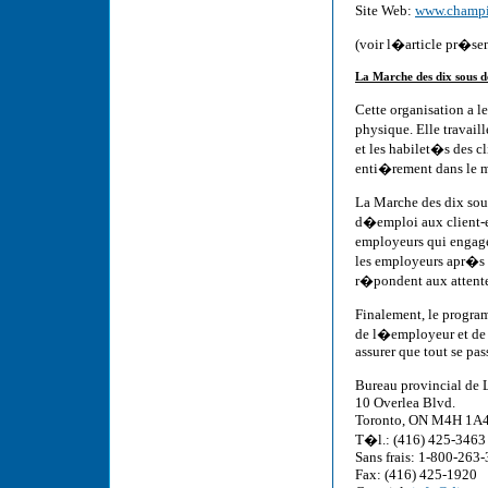
Site Web:
www.champio
(voir l�article pr�se
La Marche des dix sous 
Cette organisation a 
physique. Elle trava
et les habilet�s des c
enti�rement dans le mi
La Marche des dix sou
d�emploi aux client-e
employeurs qui engagen
les employeurs apr�s
r�pondent aux attente
Finalement, le progr
de l�employeur et de 
assurer que tout se pas
Bureau provincial de 
10 Overlea Blvd.
Toronto, ON M4H 1A
T�l.: (416) 425-3463
Sans frais: 1-800-263
Fax: (416) 425-1920