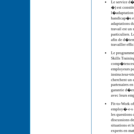
Le service d�
�) est consti
l�adaptation 
handicap�s et
adaptations d
travail est un
particuliers. 
afin de d�ter
travailler eff
Le programme 
Skills Traini
comp�tences e
employeurs par
instructeur-tr
cherchent un e
partenaires en
garantie d�em
avec leurs em
Fit-to-Work o
employ�-e-s co
les questions
discussions d
situations et
experts en ma