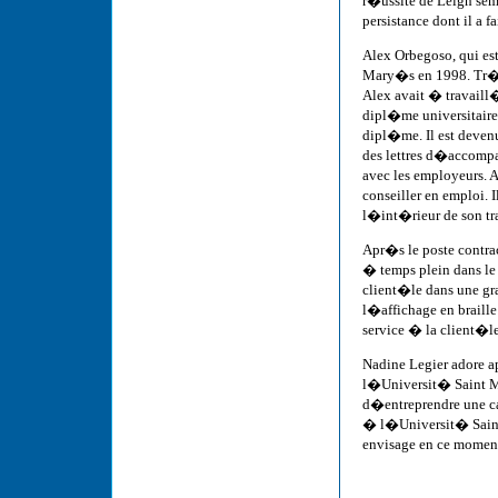
r�ussite de Leigh sem
persistance dont il a 
Alex Orbegoso, qui es
Mary�s en 1998. Tr�s 
Alex avait � travail
dipl�me universitair
dipl�me. Il est deven
des lettres d�accompa
avec les employeurs. A
conseiller en emploi
l�int�rieur de son tr
Apr�s le poste contra
� temps plein dans le
client�le dans une gr
l�affichage en brail
service � la client�
Nadine Legier adore a
l�Universit� Saint M
d�entreprendre une ca
� l�Universit� Saint
envisage en ce moment