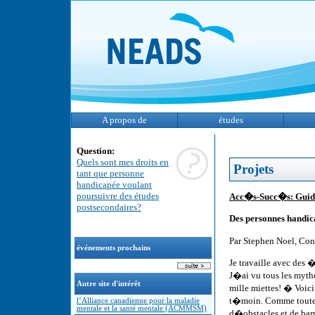
A propos de
études
Question:
Quels sont mes droits en
Projets
tant que personne
handicapée voulant
poursuivre des études
Acc�s-Succ�s: Guid
postsecondaires?
Des personnes handic
Par Stephen Noel, Con
événements prochains
Je travaille avec des �
J�ai vu tous les myth
Autre site d'intérêt
mille miettes! � Voic
t�moin. Comme toutes
l’Alliance canadienne pour la maladie
mentale et la santé mentale (ACMMSM)
d�obstacles et de barri