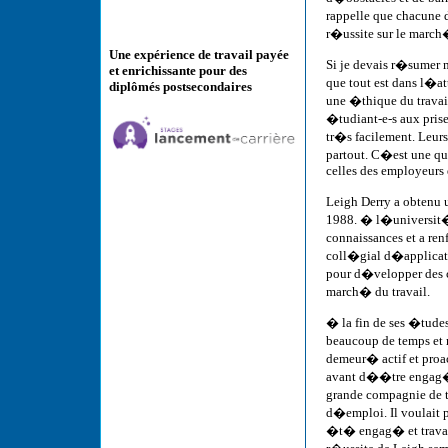
rappelle que chacune d
r�ussite sur le march
Une expérience de travail payée
Si je devais r�sumer 
et enrichissante pour des
que tout est dans l�
diplômés postsecondaires
une �thique du travai
�tudiant-e-s aux pris
tr�s facilement. Leur
partout. C�est une qu
celles des employeurs
Leigh Derry a obtenu
1988. � l�universit�,
connaissances et a re
coll�gial d�applicatio
pour d�velopper des c
march� du travail.
� la fin de ses �tudes
beaucoup de temps et
demeur� actif et pro
avant d��tre engag� 
grande compagnie de 
d�emploi. Il voulait 
�t� engag� et travail