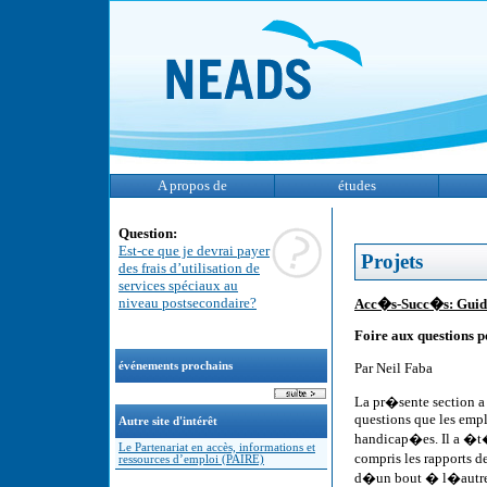
A propos de
études
Question:
Est-ce que je devrai payer
Projets
des frais d’utilisation de
services spéciaux au
niveau postsecondaire?
Acc�s-Succ�s: Guid
Foire aux questions 
Par Neil Faba
événements prochains
La pr�sente section a
questions que les empl
Autre site d'intérêt
handicap�es. Il a �t
Le Partenariat en accès, informations et
compris les rapports 
ressources d’emploi (PAIRE)
d�un bout � l�autre 