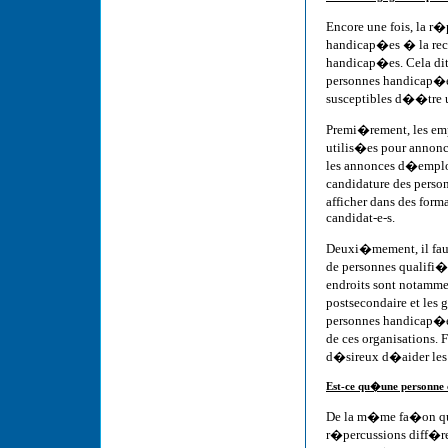
Encore une fois, la r
handicap�es � la rec
handicap�es. Cela dit
personnes handicap�es 
susceptibles d��tre u
Premi�rement, les em
utilis�es pour annonce
les annonces d�empl
candidature des perso
afficher dans des forma
candidat-e-s.
Deuxi�mement, il faut
de personnes qualifi�
endroits sont notamme
postsecondaire et les 
personnes handicap�es
de ces organisations. 
d�sireux d�aider les
Est-ce qu�une personne
De la m�me fa�on que 
r�percussions diff�re