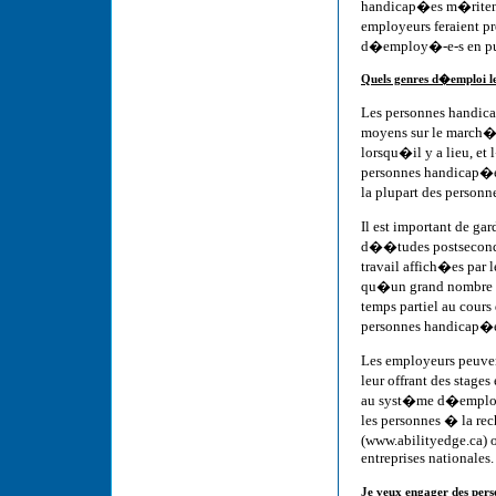
handicap�es m�ritent 
employeurs feraient p
d�employ�-e-s en pu
Quels genres d�emploi le
Les personnes handicap
moyens sur le march� 
lorsqu�il y a lieu, e
personnes handicap�es
la plupart des person
Il est important de ga
d��tudes postsecondai
travail affich�es par
qu�un grand nombre 
temps partiel au cours
personnes handicap�es
Les employeurs peuven
leur offrant des stage
au syst�me d�emplois
les personnes � la re
(www.abilityedge.ca) 
entreprises nationales.
Je veux engager des pers