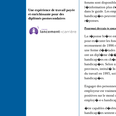
forums sont disponibl
l�information plus d�
Une expérience de travail payée
dans le guide. Les emp
et enrichissante pour des
handicap�es peuvent 
diplômés postsecondaires
r�ponses.
Pourquoi devrais-je eng
La r�ponse br�ve est 
pour ex�cuter les fonc
recensement de 1996 r
une forme d��tudes 
ont un dipl�me d��tud
handicap�es en ch�ma
handicap�es. Selon u
provinces, intitul� I
du travail en 1995, so
handicap�es.
Engager des personnes
employeur est vraiment
positives sur le moral 
employ�-e-s handicap�e
�tre capables d�obte
handicap�es sentent 