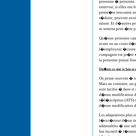
personne � personne. 
entrevue, si elles on
premi�re rencontre av
r�duite, peuvent avoir
raison. Et d�autres pe
se sentent peut-�tre p
Qu�une personne can
avant ou au cours d�une
l�employeur �coute l
compagnie est pr�te �
la personne puisse fon
Qu�est-ce que je fais si
On pense souvent � to
Mais au contraire, un
sont faciles � faire 
d�une modification de
t�l�scripteur (ATS) 
d�une modification de
Les adaptations plus
l�ext�rieur d�un imme
admissibles � une su
but lucratif � l�inte