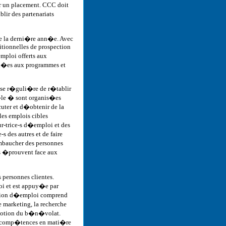
r un placement. CCC doit
ir des partenariats
 la derni�re ann�e. Avec
itionnelles de prospection
ploi offerts aux
ci�es aux programmes et
se r�guli�re de r�tablir
t�le � sont organis�es
cuter et d�obtenir de la
es emplois cibles
ur-trice-s d�emploi et des
s des autres et de faire
baucher des personnes
s �prouvent face aux
 personnes clientes.
oi et est appuy�e par
tion d�emploi comprend
 marketing, la recherche
omotion du b�n�volat.
s comp�tences en mati�re