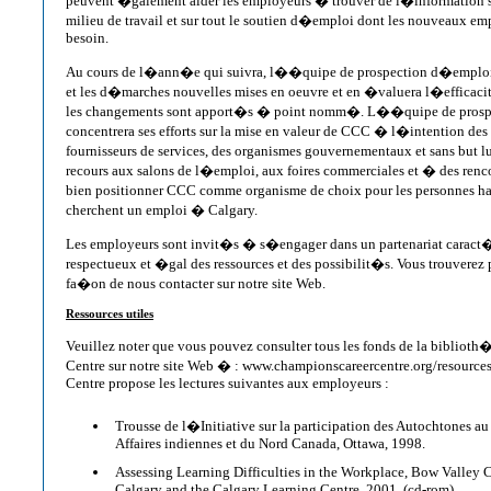
peuvent �galement aider les employeurs � trouver de l�informatio
milieu de travail et sur tout le soutien d�emploi dont les nouveaux e
besoin.
Au cours de l�ann�e qui suivra, l��quipe de prospection d�emploi
et les d�marches nouvelles mises en oeuvre et en �valuera l�efficaci
les changements sont apport�s � point nomm�. L��quipe de pros
concentrera ses efforts sur la mise en valeur de CCC � l�intention des
fournisseurs de services, des organismes gouvernementaux et sans but 
recours aux salons de l�emploi, aux foires commerciales et � des ren
bien positionner CCC comme organisme de choix pour les personnes h
cherchent un emploi � Calgary.
Les employeurs sont invit�s � s�engager dans un partenariat caract�
respectueux et �gal des ressources et des possibilit�s. Vous trouverez
fa�on de nous contacter sur notre site Web.
Ressources utiles
Veuillez noter que vous pouvez consulter tous les fonds de la biblio
Centre sur notre site Web � : www.championscareercentre.org/resource
Centre propose les lectures suivantes aux employeurs :
Trousse de l�Initiative sur la participation des Autochtones a
Affaires indiennes et du Nord Canada, Ottawa, 1998.
Assessing Learning Difficulties in the Workplace, Bow Valley C
Calgary and the Calgary Learning Centre, 2001. (cd-rom)