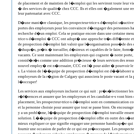
de placement et de maintien de l�emploi qui les serviront toute leur vie.
� des services de qualit� chez CCC. Ils et elles ont �galement une r
leur partenariat avec CCC.
D�une mani�re classique, les prospecteur-trice-s d�emploi s�activer
portes des employeurs pour les convaincre d�engager des personnes 
recherche d�un emploi. Cela se pratique encore dans une certaine mesur
trice-s d�emploi � CCC ont adopt� une approche tr�s diff�rente et
de prospection d�emploi fait valoir que l�organisation poss�de des c
�duqu�s, pr�ts � travailler, d�sireux et capables de le faire, form�
vacants. Ce sont maintenant les employeurs qui cognent � notre porte
consid�r�s comme une addition pr�cieuse � leurs services des ress
nouvel employ� est n�cessaire, CCC est l� pour aider � pourvoir le 
s. La vision de l��quipe de prospection d�emploi est d��laborer 
employeurs de la r�gion de Calgary qui associera le poste vacant et la 
l�occuper!
Les services aux employeurs incluent ce qui suit : pr�s�lectionner les 
r�f�rences et assurer que les employeurs et les candidat-e-s vont bien
placement, les prospecteur-trice-s d�emploi sont en communication c
et la personne choisie pour assurer que tout se passe bien. On encourage
y a un probl�me, l��quipe de prospection d�emploi travaille ensem
solution. L��quipe de prospection d�emploi offre en outre des s�anc
mieux expliquer ce que signifie engager une personne handicap�e qui c
fournir une occasion de parler de ce qui est pr�occupant. Les prospect