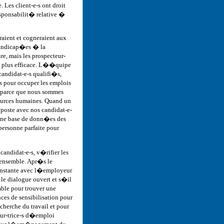
 Les client-e-s ont droit
esponsabilit� relative �
aient et cogneraient aux
handicap�es � la
e, mais les prospecteur-
 plus efficace. L��quipe
andidat-e-s qualifi�s,
s pour occuper les emplois
, parce que nous sommes
ources humaines. Quand un
poste avec nos candidat-e-
une base de donn�es des
personne parfaite pour
candidat-e-s, v�rifier les
 ensemble. Apr�s le
onstante avec l�employeur
 le dialogue ouvert et s�il
ble pour trouver une
es de sensibilisation pour
herche du travail et pour
eur-trice-s d�emploi