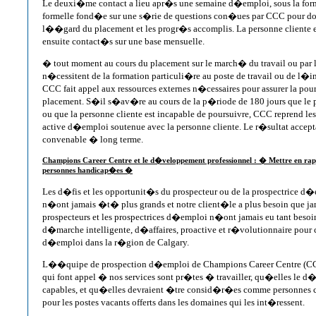
Le deuxi�me contact a lieu apr�s une semaine d�emploi, sous la fo
formelle fond�e sur une s�rie de questions con�ues par CCC pour do
l��gard du placement et les progr�s accomplis. La personne cliente 
ensuite contact�s sur une base mensuelle.
� tout moment au cours du placement sur le march� du travail ou par la
n�cessitent de la formation particuli�re au poste de travail ou de l�in
CCC fait appel aux ressources externes n�cessaires pour assurer la pour
placement. S�il s�av�re au cours de la p�riode de 180 jours que le 
ou que la personne cliente est incapable de poursuivre, CCC reprend le
active d�emploi soutenue avec la personne cliente. Le r�sultat accep
convenable � long terme.
Champions Career Centre et le d�veloppement professionnel : � Mettre en rapp
personnes handicap�es �
Les d�fis et les opportunit�s du prospecteur ou de la prospectrice
n�ont jamais �t� plus grands et notre client�le a plus besoin que jam
prospecteurs et les prospectrices d�emploi n�ont jamais eu tant beso
d�marche intelligente, d�affaires, proactive et r�volutionnaire pour
d�emploi dans la r�gion de Calgary.
L��quipe de prospection d�emploi de Champions Career Centre (CCC)
qui font appel � nos services sont pr�tes � travailler, qu�elles le d�
capables, et qu�elles devraient �tre consid�r�es comme personnes c
pour les postes vacants offerts dans les domaines qui les int�ressent.