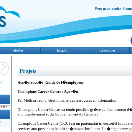
Pour nous joindre
|
Comme
études
Emploi
Resources
Projets
te?
Acc�s-Succ�s: Guide de l�employeur
Champions Career Centre : Aper�u
Par Melissa Trono, Gestionnaire des ressources en information
(Champions Career Centre est rendu possible gr�ce au financement 
and Employment et du Gouvernement du Canada).
s
Champions Career Centre (CCC) est un partenariat tri-sectoriel innova
services aux personnes handicap�es sans but lucratif, d�organismes 