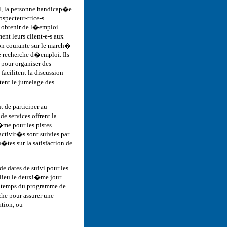
il, la personne handicap�e
specteur-trice-s
� obtenir de l�emploi
ent leurs client-e-s aux
on courante sur le march�
e recherche d�emploi. Ils
 pour organiser des
facilitent la discussion
tent le jumelage des
 de participer au
e services offrent la
�me pour les pistes
activit�s sont suivies par
�tes sur la satisfaction de
 dates de suivi pour les
 lieu le deuxi�me jour
e temps du programme de
he pour assurer une
tion, ou