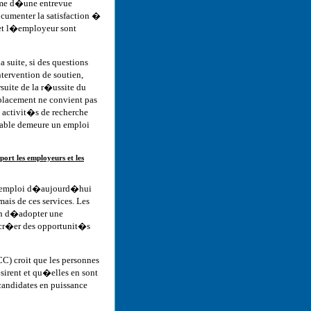
rme d�une entrevue
cumenter la satisfaction �
et l�employeur sont
 suite, si des questions
tervention de soutien,
suite de la r�ussite du
placement ne convient pas
s activit�s de recherche
table demeure un emploi
ort les employeurs et les
 d�emploi d�aujourd�hui
ais de ces services. Les
in d�adopter une
 cr�er des opportunit�s
 croit que les personnes
sirent et qu�elles en sont
andidates en puissance