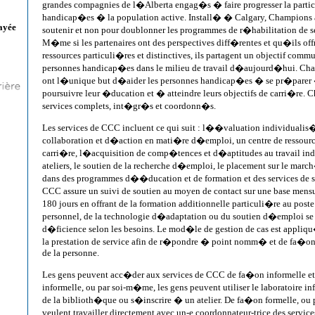
grandes compagnies de l�Alberta engag�s � faire progresser la partic
handicap�es � la population active. Install� � Calgary, Champion
ayée
soutenir et non pour doublonner les programmes de r�habilitation de se
M�me si les partenaires ont des perspectives diff�rentes et qu�ils offr
ressources particuli�res et distinctives, ils partagent un objectif commu
personnes handicap�es dans le milieu de travail d�aujourd�hui. Cham
ont l�unique but d�aider les personnes handicap�es � se pr�parer 
poursuivre leur �ducation et � atteindre leurs objectifs de carri�re. 
services complets, int�gr�s et coordonn�s.
Les services de CCC incluent ce qui suit : l��valuation individualis�
collaboration et d�action en mati�re d�emploi, un centre de ressource
carri�re, l�acquisition de comp�tences et d�aptitudes au travail ind
ateliers, le soutien de la recherche d�emploi, le placement sur le marc
dans des programmes d��ducation et de formation et des services de 
CCC assure un suivi de soutien au moyen de contact sur une base mens
180 jours en offrant de la formation additionnelle particuli�re au poste 
personnel, de la technologie d�adaptation ou du soutien d�emploi se
d�ficience selon les besoins. Le mod�le de gestion de cas est appliq
la prestation de service afin de r�pondre � point nomm� et de fa�on
de la personne.
Les gens peuvent acc�der aux services de CCC de fa�on informelle et
informelle, ou par soi-m�me, les gens peuvent utiliser le laboratoire in
de la biblioth�que ou s�inscrire � un atelier. De fa�on formelle, ou p
veulent travailler directement avec un-e coordonnateur-trice des servic