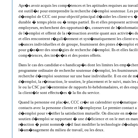
Apr�s avoir acquis les comp�tences et les aptitudes requises au trava
est outill�e pour entreprendre la recherche d�emploi soutenue. Les pro
d�emploi de CCC ont pour objectif principal d�aider les client-e-s 
durable � temps plein ou � temps partiel. Ils et elles proposent activem
employeurs, recherchent des opportunit�s, conservent de l�informati
de l�emploi et offrent de la r�troaction avertie quant aux activit�s d
et elles rencontrent r�guli�rement et syst�matiquement les client-e-s
s�ances individuelles et de groupe, fournissent des pistes d�emploi et 
pour g�n�rer des strat�gies de recherche d�emploi. Ils et elles facili
comp�tences, des int�r�ts et des postes offerts.
Dans le cas des candidat-e-s handicap�s dont les limites les emp�chent
programme ordinaire de recherche soutenue d�emploi, les fournisseurs d
recherche d�emploi soutenue sur une base individuelle. Il en est de m
d�emploi, la r�troaction, le soutien, le placement et le suivi, mais les 
le ou la CSC par l�entremise de rapports bi-hebdomadaires, et des enqu
la client�le sont effectu�es � la fin du service.
Quand la personne est plac�e, CCC cr�e un calendrier syst�matique de
contacts avec la personne cliente et l�employeur. Le premier contact a
d�emploi pour v�rifier la satisfaction mutuelle. On discute en m�m
soutien d�emploi se rapportant � une d�ficience et on le met en marc
r�action � point nomm� s�il faut modifier la technologie d�adapta
l�am�nagement du milieu de travail, ou les deux.