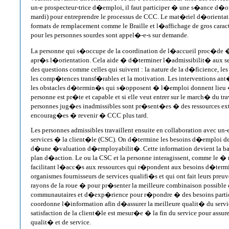
un-e prospecteur-trice d�emploi, il faut participer � une s�ance d�
mardi) pour entreprendre le processus de CCC. Le mat�riel d�orientatio
formats de remplacement comme le Braille et l�affichage de gros carac
pour les personnes sourdes sont appel�-e-s sur demande.
La personne qui s�occupe de la coordination de l�accueil proc�de 
apr�s l�orientation. Cela aide � d�terminer l�admissibilit� aux s
des questions comme celles qui suivent : la nature de la d�ficience, 
les comp�tences transf�rables et la motivation. Les interventions ant
les obstacles d�termin�s qui s�opposent � l�emploi donnent lieu �
personne est pr�te et capable et si elle veut entrer sur le march� du tra
personnes jug�es inadmissibles sont pr�sent�es � des ressources ex
encourag�es � revenir � CCC plus tard.
Les personnes admissibles travaillent ensuite en collaboration avec un-
services � la client�le (CSC). On d�termine les besoins d�emploi d
d�une �valuation d�employabilit�. Cette information devient la b
plan d�action. Le ou la CSC et la personne interagissent, comme le �
facilitant l�acc�s aux ressources qui r�pondent aux besoins d�term
organismes fournisseurs de services qualifi�s et qui ont fait leurs pre
rayons de la roue � pour pr�senter la meilleure combinaison possibl
communautaires et d�exp�rience pour r�pondre � des besoins partic
coordonne l�information afin d�assurer la meilleure qualit� du servic
satisfaction de la client�le est mesur�e � la fin du service pour assure
qualit� et de service.