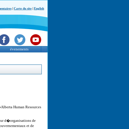
ntaires
|
Carte du site
|
English
évenements
d�Alberta Human Resources
teur d�organisations de
gouvernementaux et de