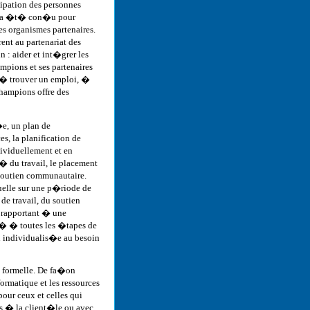
ipation des personnes
s a �t� con�u pour
s organismes partenaires.
ent au partenariat des
n : aider et int�grer les
pions et ses partenaires
� trouver un emploi, �
Champions offre des
e, un plan de
s, la planification de
ividuellement et en
h� du travail, le placement
soutien communautaire.
uelle sur une p�riode de
de travail, du soutien
 rapportant � une
u� � toutes les �tapes de
 individualis�e au besoin
 formelle. De fa�on
formatique et les ressources
our ceux et celles qui
es � la client�le ou avec