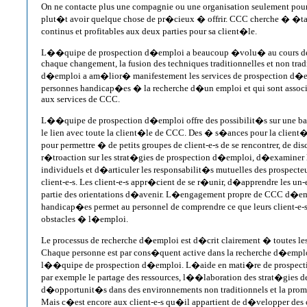
On ne contacte plus une compagnie ou une organisation seulement pou
plut�t avoir quelque chose de pr�cieux � offrir. CCC cherche � �tabl
continus et profitables aux deux parties pour sa client�le.
L��quipe de prospection d�emploi a beaucoup �volu� au cours de
chaque changement, la fusion des techniques traditionnelles et non trad
d�emploi a am�lior� manifestement les services de prospection d�em
personnes handicap�es � la recherche d�un emploi et qui sont asso
aux services de CCC.
L��quipe de prospection d�emploi offre des possibilit�s sur une ba
le lien avec toute la client�le de CCC. Des � s�ances pour la clien
pour permettre � de petits groupes de client-e-s de se rencontrer, de dis
r�troaction sur les strat�gies de prospection d�emploi, d�examiner l
individuels et d�articuler les responsabilit�s mutuelles des prospecte
client-e-s. Les client-e-s appr�cient de se r�unir, d�apprendre les un-e-
partie des orientations d�avenir. L�engagement propre de CCC d�em
handicap�es permet au personnel de comprendre ce que leurs client-e-
obstacles � l�emploi.
Le processus de recherche d�emploi est d�crit clairement � toutes les
Chaque personne est par cons�quent active dans la recherche d�empl
l��quipe de prospection d�emploi. L�aide en mati�re de prospec
par exemple le partage des ressources, l��laboration des strat�gies de
d�opportunit�s dans des environnements non traditionnels et la pr
Mais c�est encore aux client-e-s qu�il appartient de d�velopper de