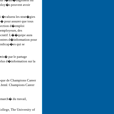
n sur l�am�nagement du
mploy�s peuvent avoir
 �valuera les strat�gies
t� pour assurer que tous
pection d�emploi
 employeurs, des
lucratif. L��quipe aura
contres d�information pour
andicap�es qui se
ris� par le partage
 plus d�information sur la
th�que de Champions Career
s.html. Champions Career
u march� du travail,
ollege, The University of