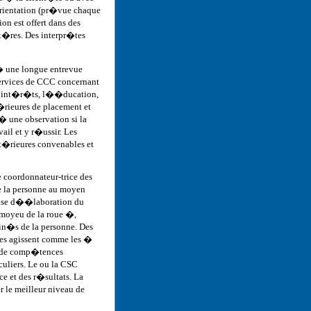
orientation (pr�vue chaque
n est offert dans des
t�res. Des interpr�tes
� une longue entrevue
ervices de CCC concernant
les int�r�ts, l��ducation,
�rieures de placement et
 une observation si la
vail et y r�ussir. Les
t�rieures convenables et
e coordonnateur-trice des
e la personne au moyen
ase d��laboration du
 moyeu de la roue �,
in�s de la personne. Des
uves agissent comme les �
e de comp�tences
uliers. Le ou la CSC
e et des r�sultats. La
r le meilleur niveau de