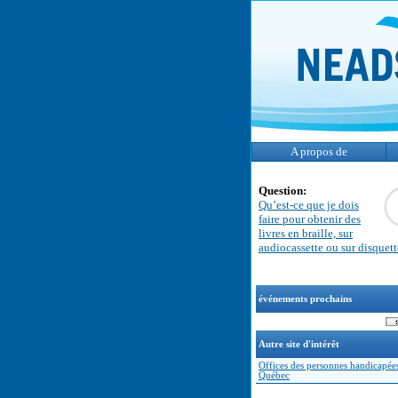
A propos de
Question:
Qu’est-ce que je dois
faire pour obtenir des
livres en braille, sur
audiocassette ou sur disquet
événements prochains
Autre site d'intérêt
Offices des personnes handicapée
Québec