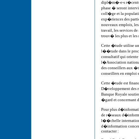
dipl�m�-e-s r�cents 
phase � seront interv
coll�ge et la populat
exp�riences des parti
nouveaux emplois, le
travail, les services d
trouv� les plus et les 
Cette �tude utilise un
l��tude dans le proc
consultatif qui orient
l�Association nation
des conseillers aux 
conseillers en emploi 
Cette �tude est finan
D�veloppement des re
Banque Royale soutien
�gard et concernant 
Pour plus d�informat
de r�seaux d�informat
l��chelle internationa
d�information concern
contacter :