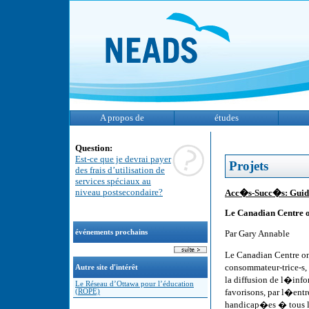
A propos de
études
Question:
Est-ce que je devrai payer
Projets
des frais d’utilisation de
services spéciaux au
niveau postsecondaire?
Acc�s-Succ�s: Guid
Le Canadian Centre on
Par Gary Annable
événements prochains
Le Canadian Centre on
consommateur-trice-s,
Autre site d'intérêt
la diffusion de l�inf
Le Réseau d’Ottawa pour l’éducation
favorisons, par l�entr
(ROPE)
handicap�es � tous les