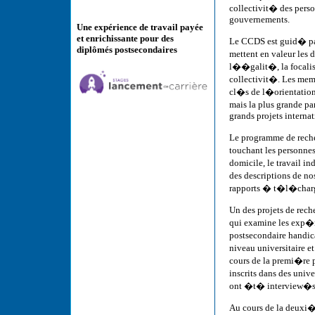
collectivit� des pers
gouvernements.
Une expérience de travail payée
et enrichissante pour des
Le CCDS est guid� pa
diplômés postsecondaires
mettent en valeur les
l��galit�, la focalisa
collectivit�. Les memb
cl�s de l�orientation
mais la plus grande pa
grands projets interna
Le programme de rech
touchant les personne
domicile, le travail 
des descriptions de no
rapports � t�l�charge
Un des projets de rech
qui examine les exp�ri
postsecondaire handi
niveau universitaire 
cours de la premi�re
inscrits dans des univ
ont �t� interview�s 
Au cours de la deuxi�