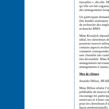
travailler », dit-elle
qu’elle est très organi
des arrangements lorsq
Un participant demand
être fondée seulement s
de recherche des emplo
recherche BMO.
Mme Kowalyk répond qu
idéal, les chercheurs d
pourront trouver aille
certains aspects reche
vraiment correspondre
une clientèle très vari
très diversifiée. Mme 
arrangements nécessair
arrangements n’aurait 
Mot de clôture
Jennifer Dillon, NEA
Mme Dillon réitère l’i
préférable de trouver d
encourage les particip
entrevues et à bien con
pour les chercheurs d’
façon professionnelle, 