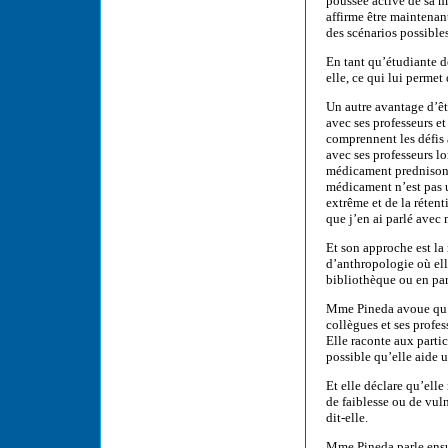
poussée active de sa ma
affirme être maintenan
des scénarios possibles
En tant qu’étudiante d
elle, ce qui lui permet 
Un autre avantage d’êt
avec ses professeurs et
comprennent les défis 
avec ses professeurs lo
médicament prednisone. 
médicament n’est pas un
extrême et de la rétent
que j’en ai parlé avec
Et son approche est la
d’anthropologie où elle
bibliothèque ou en par
Mme Pineda avoue qu’el
collègues et ses profes
Elle raconte aux partic
possible qu’elle aide 
Et elle déclare qu’ell
de faiblesse ou de vul
dit-elle.
Mme Pineda parle ensuit