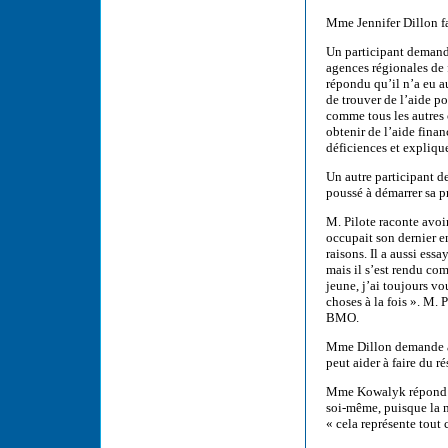
Mme Jennifer Dillon fai
Un participant demande
agences régionales de 
répondu qu’il n’a eu a
de trouver de l’aide po
comme tous les autres 
obtenir de l’aide fina
déficiences et explique
Un autre participant d
poussé à démarrer sa p
M. Pilote raconte avoi
occupait son dernier e
raisons. Il a aussi es
mais il s’est rendu com
jeune, j’ai toujours vo
choses à la fois ». M. 
BMO.
Mme Dillon demande à 
peut aider à faire du r
Mme Kowalyk répond qu
soi-même, puisque la m
« cela représente tout 