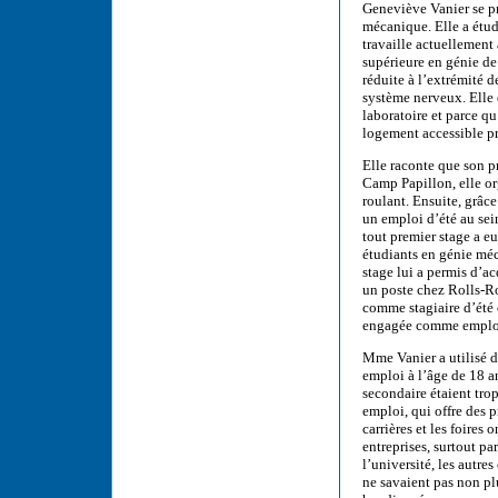
Geneviève Vanier se pr
mécanique. Elle a étud
travaille actuellement
supérieure en génie d
réduite à l’extrémité 
système nerveux. Elle é
laboratoire et parce qu’
logement accessible pr
Elle raconte que son p
Camp Papillon, elle or
roulant. Ensuite, grâc
un emploi d’été au sei
tout premier stage a e
étudiants en génie méca
stage lui a permis d’ac
un poste chez Rolls-Ro
comme stagiaire d’été 
engagée comme employé
Mme Vanier a utilisé di
emploi à l’âge de 18 a
secondaire étaient tro
emploi, qui offre des 
carrières et les foires o
entreprises, surtout p
l’université, les autre
ne savaient pas non p