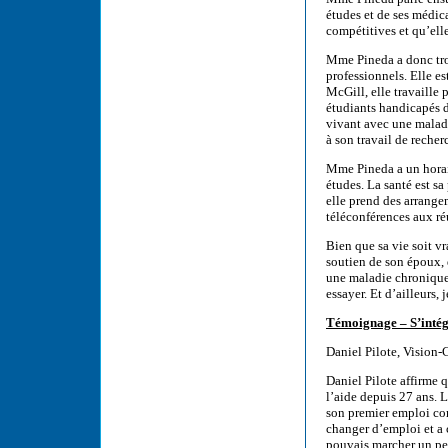
études et de ses médica
compétitives et qu’ell
Mme Pineda a donc troi
professionnels. Elle e
McGill, elle travaille
étudiants handicapés d
vivant avec une malad
à son travail de recher
Mme Pineda a un horair
études. La santé est sa
elle prend des arrange
téléconférences aux r
Bien que sa vie soit v
soutien de son époux, 
une maladie chronique n
essayer. Et d’ailleurs, 
Témoignage – S’intég
Daniel Pilote, Vision-C
Daniel Pilote affirme
l’aide depuis 27 ans. 
son premier emploi com
changer d’emploi et a c
pouvais marcher un peu,