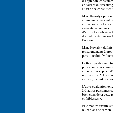
d’apprendre constammen
en faisant du réseautag
aussi de se constituer 
Mme Kowalyk présente q
à faire une auto-évalu
connaissances. La seco
cette étape comme « un
d’agir. » La troisième 
duquel on résume ses fo
l’action.
Mme Kowalyk définit l
renseignements à propo
personne doit évaluer s
Cette étape devrait êt
par exemple, à savoir 
chercheur à se poser d
représente » ? Ou enco
carrière, à court et à l
L’auto-évaluation exig
à d’autres personnes 
bien considérer cette 
et faiblesses ».
Elle montre ensuite su
leurs plans de carrière