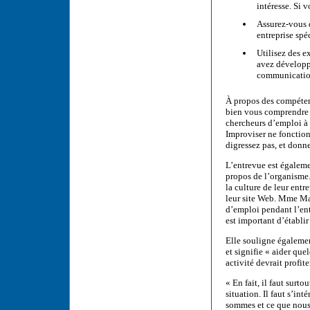
intéresse. Si 
Assurez-vous q
entreprise spé
Utilisez des e
avez développ
communication
À propos des compéte
bien vous comprendre 
chercheurs d’emploi à 
Improviser ne fonctionn
digressez pas, et donn
L’entrevue est égalem
propos de l’organisme.
la culture de leur ent
leur site Web. Mme Ma
d’emploi pendant l’entr
est important d’établi
Elle souligne égalemen
et signifie « aider que
activité devrait profi
« En fait, il faut surt
situation. Il faut s’i
sommes et ce que nous f