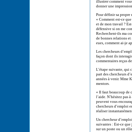
illustrer comment vous 
donner une impression 
Pour définir sa propre
« Comment est-ce que j
et de mon travail ? Est
défensive si on me con
Recherchent-ils ma com
de bonnes relations et 
eues, comment ai-je ap
Les chercheurs d’emplo
façon dont ils interag
commentaires reçus de
L’étape suivante, qui c
part des chercheurs d’e
années à venir. Mme K
mentors.
« Il faut beaucoup de 
l’aide. N’hésitez pas 
peuvent vous encourage
chercheurs d’emploi en
réaliser instantanémen
Un chercheur d’emploi p
suivantes : Est-ce que 
sur un poste ou un rôl