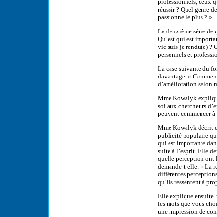
professionnels, ceux q
réussir ? Quel genre de
passionne le plus ? »
La deuxième série de 
Qu’est qui est importa
vie suis-je rendu(e) ?
personnels et professi
La case suivante du fo
davantage. « Comment 
d’amélioration selon 
Mme Kowalyk explique 
soi aux chercheurs d’e
peuvent commencer à s
Mme Kowalyk décrit en
publicité populaire q
qui est importante dan
suite à l’esprit. Elle
quelle perception ont 
demande-t-elle. « La r
différentes perception
qu’ils ressentent à pro
Elle explique ensuite 
les mots que vous choi
une impression de comp