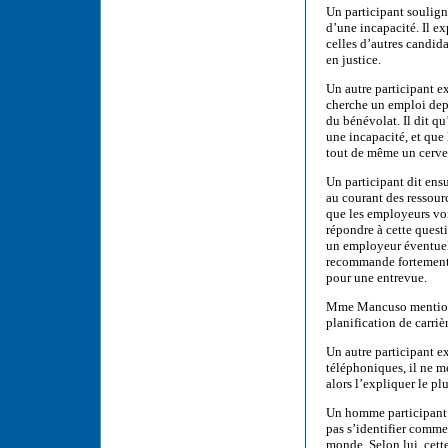
Un participant souligne
d’une incapacité. Il 
celles d’autres candid
en justice.
Un autre participant e
cherche un emploi depu
du bénévolat. Il dit qu
une incapacité, et que
tout de même un cervea
Un participant dit ens
au courant des ressourc
que les employeurs von
répondre à cette questi
un employeur éventuel 
recommande fortement 
pour une entrevue.
Mme Mancuso mentionne
planification de carriè
Un autre participant e
téléphoniques, il ne me
alors l’expliquer le pl
Un homme participant 
pas s’identifier comme
monde. Selon lui, cette