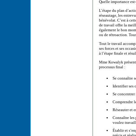
Quelle importance est-c
L’étape du plan d’actio
réseautage, les entrevu
bénévolat. C’est à cet
de travail offre la me
également le bon momen
ou de rétroaction. Tous
Tout le travail accompl
ses forces et ses occas
à l’étape finale et résu
Mme Kowalyk présente 
processus final :
Se connaître 
Identifier ses
Se concentrer 
Comprendre le
Réseauter et e
Connaître les 
voulez travaill
Établir et s’e
précis et réalis