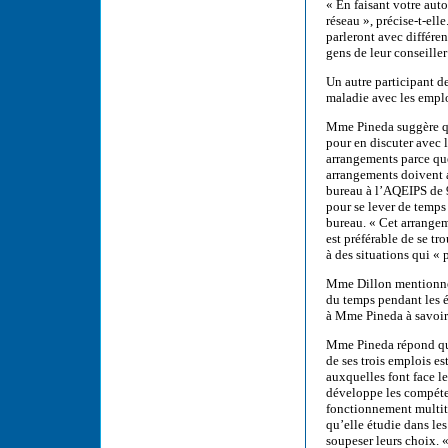
« En faisant votre aut
réseau », précise-t-ell
parleront avec différe
gens de leur conseiller
Un autre participant 
maladie avec les empl
Mme Pineda suggère qu’
pour en discuter avec 
arrangements parce que 
arrangements doivent au
bureau à l’AQEIPS de 9
pour se lever de temps
bureau. « Cet arrangeme
est préférable de se tr
à des situations qui « 
Mme Dillon mentionne q
du temps pendant les 
à Mme Pineda à savoir
Mme Pineda répond qu’e
de ses trois emplois es
auxquelles font face l
développe les compéten
fonctionnement multit
qu’elle étudie dans le
soupeser leurs choix. 