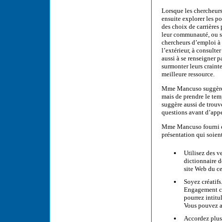
Lorsque les chercheurs 
ensuite explorer les po
des choix de carrières 
leur communauté, ou s
chercheurs d’emploi à v
l’extérieur, à consulter
aussi à se renseigner p
surmonter leurs crainte
meilleure ressource.
Mme Mancuso suggère au
mais de prendre le tem
suggère aussi de trouve
questions avant d’appe
Mme Mancuso fourni ens
présentation qui soient
Utilisez des v
dictionnaire d
site Web du ce
Soyez créatif
Engagement co
pourrez intitu
Vous pouvez au
Accordez plus 