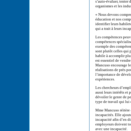
s’auto-évaluer, tenter 
organismes et les indust
« Nous devons compre
éducation et nos comp
identifier leurs habilet
qui a trait à leurs inca
Les compétences peuven
compétences spécialisé
exemple des compétenc
sont plutôt celles qui
habile à accomplir plus
est essentiel de vendr
Mancuso encourage les
réalisations de près pou
l’importance de dévelo
expériences.
Les chercheurs d’emploi
aussi leurs intérêts et 
dévoiler le genre de p
type de travail qui lui
Mme Mancuso réitère qu
incapacités. Elle ajout
incapacité afin d’en d
employeurs doivent to
avec une incapacité.