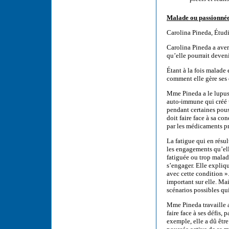
Malade ou passionné
Carolina Pineda, Étudi
Carolina Pineda a avert
qu’elle pourrait deven
Étant à la fois malade
comment elle gère ses 
Mme Pineda a le lupus
auto-immune qui créé u
pendant certaines pouss
doit faire face à sa co
par les médicaments pr
La fatigue qui en résult
les engagements qu’ell
fatiguée ou trop malad
s’engager. Elle expliqu
avec cette condition ».
important sur elle. Ma
scénarios possibles qui
Mme Pineda travaille a
faire face à ses défis,
exemple, elle a dû êtr