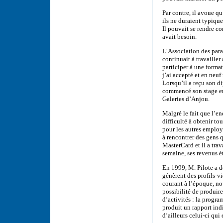
Par contre, il avoue qu
ils ne duraient typiqu
Il pouvait se rendre co
avait besoin.
L’Association des para
continuait à travailler
participer à une format
j’ai accepté et en neu
Lorsqu’il a reçu son d
commencé son stage en 
Galeries d’Anjou.
Malgré le fait que l’en
difficulté à obtenir tou
pour les autres employé
à rencontrer des gens 
MasterCard et il a trav
semaine, ses revenus ét
En 1999, M. Pilote a d
génèrent des profils-vi
courant à l’époque, no
possibilité de produire
d’activités : la progra
produit un rapport indi
d’ailleurs celui-ci qui