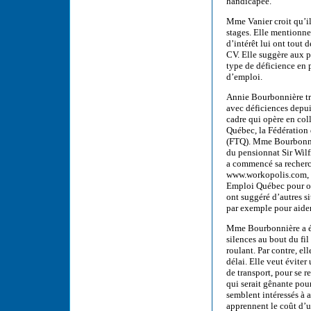
handicapée.
Mme Vanier croit qu’il 
stages. Elle mentionne
d’intérêt lui ont tout
CV. Elle suggère aux pa
type de déficience en p
d’emploi.
Annie Bourbonnière tr
avec déficiences depu
cadre qui opère en col
Québec, la Fédération 
(FTQ). Mme Bourbonni
du pensionnat Sir Wilfr
a commencé sa recherc
www.workopolis.com, ma
Emploi Québec pour ob
ont suggéré d’autres s
par exemple pour aider
Mme Bourbonnière a ét
silences au bout du fil
roulant. Par contre, el
délai. Elle veut éviter
de transport, pour se 
qui serait gênante pou
semblent intéressés à a
apprennent le coût d