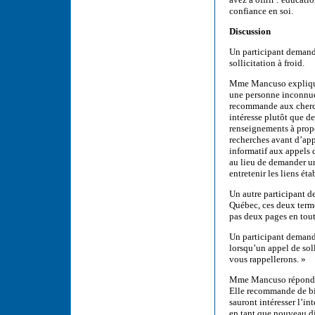
confiance en soi.
Discussion
Un participant demand
sollicitation à froid.
Mme Mancuso explique q
une personne inconnue 
recommande aux cherch
intéresse plutôt que d
renseignements à propo
recherches avant d’ap
informatif aux appels d
au lieu de demander un
entretenir les liens éta
Un autre participant
Québec, ces deux term
pas deux pages en tout
Un participant demande
lorsqu’un appel de sol
vous rappellerons. »
Mme Mancuso répond qu’
Elle recommande de bie
sauront intéresser l’in
en tant que nouveau di