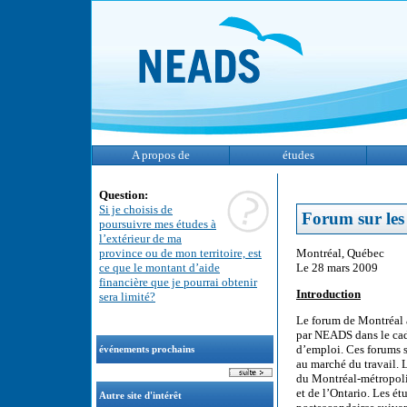
A propos de
études
Question:
Si je choisis de
Forum sur les
poursuivre mes études à
l’extérieur de ma
Montréal, Québec
province ou de mon territoire, est
Le 28 mars 2009
ce que le montant d’aide
financière que je pourrai obtenir
Introduction
sera limité?
Le forum de Montréal 
par NEADS dans le cadr
d’emploi. Ces forums s
événements prochains
au marché du travail. 
du Montréal-métropoli
et de l’Ontario. Les ét
Autre site d'intérêt