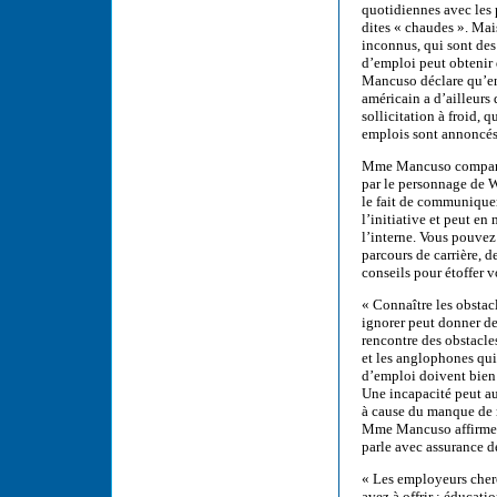
quotidiennes avec les 
dites « chaudes ». Mai
inconnus, qui sont des
d’emploi peut obtenir
Mancuso déclare qu’en
américain a d’ailleurs
sollicitation à froid,
emplois sont annoncés
Mme Mancuso compare m
par le personnage de W
le fait de communique
l’initiative et peut e
l’interne. Vous pouvez 
parcours de carrière, 
conseils pour étoffer v
« Connaître les obstacl
ignorer peut donner d
rencontre des obstacle
et les anglophones qui 
d’emploi doivent bien i
Une incapacité peut au
à cause du manque de r
Mme Mancuso affirme q
parle avec assurance 
« Les employeurs cherc
avez à offrir : éducati