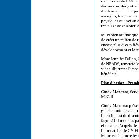
succursales de BMO son
des incapacités, cette 
d’affaires de la banqu
aveugles, les personne
physiques ou invisible
travail et de célébrer l
M. Papich affirme que 
de créer un milieu de t
encore plus diversifiés
développement et la p
Mme Jennifer Dillon, C
de NEADS, remercie M.
vidéo illustrant l’im
bénéficié.
Plan d’action : Prendr
Cindy Mancuso, Service
McGill
Cindy Mancuso présente
guichet unique » en st
intention est de discu
façon à informer les par
elle parle d’appels de 
informatif et de CV. E
Mancuso énumère les ét