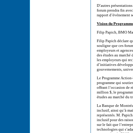
D’autres présentations 
forum prendra fin ave
rapport d’événement se
Vision du Programme
Filip Papich, BMO Ma
Filip Papich déclare qu
souligne que ces forum
employeurs et agences 
des études au marché d
les employeurs qui rech
d’initiatives développ
gouvernements, univers
Le Programme Action-É
programme qui soutien
offrant l’occasion de 
million $, le programm
études au marché du tr
La Banque de Montréal
inclusif, ainsi qu’à ma
représentés. M. Papic
inclusif pour des rais
sur le fait que l’entre
technologies qui s’ada