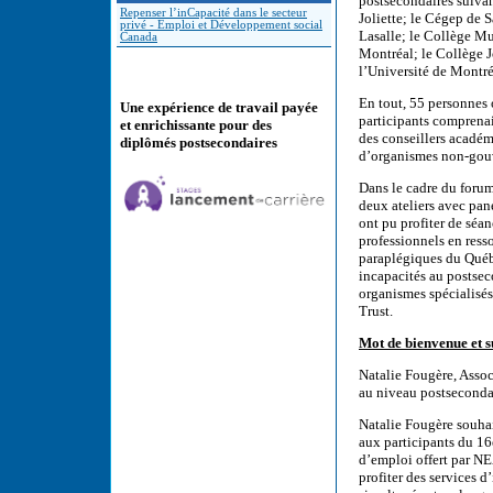
postsecondaires suivan
Repenser l’inCapacité dans le secteur
Joliette; le Cégep de 
privé - Emploi et Développement social
Lasalle; le Collège M
Canada
Montréal; le Collège 
l’Université de Montré
En tout, 55 personnes o
Une expérience de travail payée
participants comprena
et enrichissante pour des
des conseillers académ
diplômés postsecondaires
d’organismes non-gou
Dans le cadre du forum
deux ateliers avec pané
ont pu profiter de séan
professionnels en ress
paraplégiques du Québ
incapacités au posts
organismes spécialisé
Trust.
Mot de bienvenue et 
Natalie Fougère, Assoc
au niveau postsecond
Natalie Fougère souhai
aux participants du 16
d’emploi offert par N
profiter des services d’