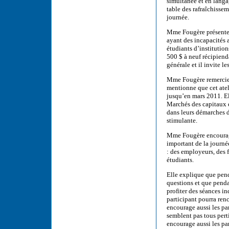
simultanée et en langage
table des rafraîchisse
journée.
Mme Fougère présente 
ayant des incapacités 
étudiants d’institutio
500 $ à neuf récipien
générale et il invite l
Mme Fougère remercie 
mentionne que cet ateli
jusqu’en mars 2011. El
Marchés des capitaux e
dans leurs démarches d
stimulante.
Mme Fougère encourage 
important de la journé
: des employeurs, des 
étudiants.
Elle explique que pend
questions et que pendan
profiter des séances i
participant pourra re
encourage aussi les par
semblent pas tous pertin
encourage aussi les par