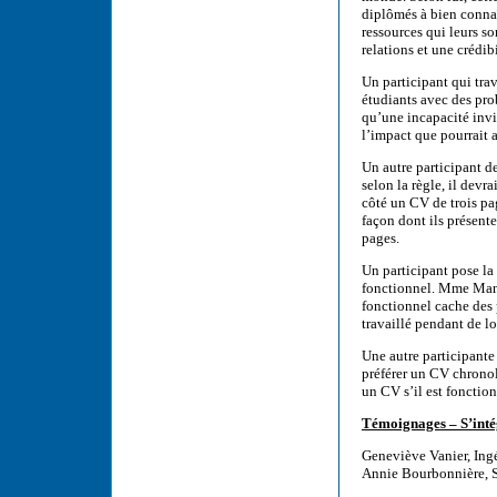
diplômés à bien connaît
ressources qui leurs so
relations et une crédib
Un participant qui tr
étudiants avec des pr
qu’une incapacité invis
l’impact que pourrait 
Un autre participant d
selon la règle, il dev
côté un CV de trois pag
façon dont ils présent
pages.
Un participant pose la
fonctionnel. Mme Man
fonctionnel cache des p
travaillé pendant de l
Une autre participante
préférer un CV chronol
un CV s’il est fonction
Témoignages – S’inté
Geneviève Vanier, Ing
Annie Bourbonnière, 