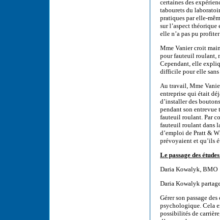
certaines des expérience
tabourets du laboratoir
pratiques par elle-même
sur l’aspect théorique 
elle n’a pas pu profite
Mme Vanier croit main
pour fauteuil roulant,
Cependant, elle expliq
difficile pour elle san
Au travail, Mme Vanie
entreprise qui était déj
d’installer des boutons
pendant son entrevue t
fauteuil roulant. Par c
fauteuil roulant dans l
d’emploi de Pratt & Wh
prévoyaient et qu’ils é
Le passage des études
Daria Kowalyk, BMO
Daria Kowalyk partage s
Gérer son passage des 
psychologique. Cela e
possibilités de carrière