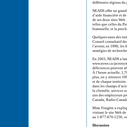
différentes régions du 
NEADS offre un grand 
d’aide financière et de
de ses deux sites Web 
telles que celles du 
biannuelle, et la proc
Quelques-unes des init
Conseil consultatif de
l’avenir, en 1996; les 
stratégies de recherch
En 2003, NEADS a lancé
www.nows.ca (acronym
déficiences peuvent af
À l’heure actuelle, 1,
plus, on y retrouve 10
et de chaque territoir
dans les champs d’acti
la clientèle, services
uns des employeurs pr
Canada; Radio-Canada
Mme Fougère a expliqu
visitant le site Web 
au 1-877-670-1256; ou
Discussion