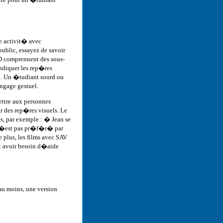
ne activit� avec
blic, essayez de savoir
D comprennent des sous-
ndiquer les rep�res
o. Un �tudiant sourd ou
ngage gestuel.
ttre aux personnes
 des rep�res visuels. Le
s, par exemple : � Jean se
 n�est pas pr�f�r� par
 plus, les films avec SAV
t avoir besoin d�aide
u moins, une version