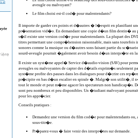
s et
aveugle ou malvoyant?
Le film choisi est-il cod� pour malentendants?
Il importe de garder ces points et d�autres � l�esprit en planifiant u
ayée
pr�sentation vid�o. En demandant une copie d�un film destin� au pu
s�il existe une version cod�e pour malentendants. La plupart des DV
titres permettant une compr�hension raisonnable, mais sans toutefois i
sonores comme la musique ou d�autres sons faisant partie du sc�nari
sourd-aveugle pourrait �galement avoir besoin d�un interpr�te en la
Il existe un syst�me appel� Service d�audio-vision (SAV) pour perme
aveugles ou malvoyantes de capter des d�tails exprim�s seulement par
syst�me profite des pauses dans les dialogues pour d�crire ces rep�re
pr�cipite en bas d�un escalier en spirale �. Malgr� son utilit�, il
tout le monde et peut m�me agacer les spectateurs non handicap�s. De
sont peu nombreux et peu disponibles. Un �tudiant malvoyant pourrai
pour les appr�cier.
Conseils pratiques :
Demandez une version du film cod�e pour malentendants ou, a
sous-titr�e.
Pr�parez-vous � faire venir des interpr�tes sur demande.