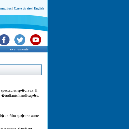
ntaires
|
Carte du site
|
English
évenements
spectacles sp�ciaux. Il
aux �tudiants handicap�s.
s d�un film qu�une autre
 lire pour un �tudiant