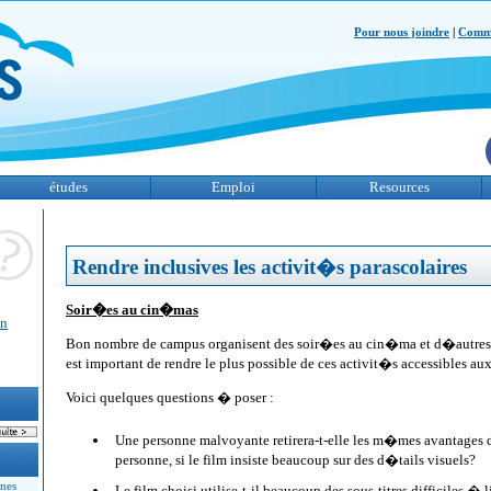
Pour nous joindre
|
Comme
études
Emploi
Resources
Rendre inclusives les activit�s parascolaires
Soir�es au cin�mas
un
Bon nombre de campus organisent des soir�es au cin�ma et d�autres 
est important de rendre le plus possible de ces activit�s accessibles 
Voici quelques questions � poser :
Une personne malvoyante retirera-t-elle les m�mes avantage
personne, si le film insiste beaucoup sur des d�tails visuels?
nnes
Le film choisi utilise-t-il beaucoup des sous-titres difficiles �