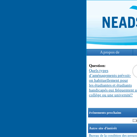
A propos de
Question:
Quels types
d’aménagements prévoit-
on habituellement pour
les étudiantes et étudiants
handicapés qui fréquentent 
collège ou une université?
événements prochains
Autre site d'intérêt
Bureau de la condition des perso