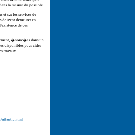
 dans la mesure du possible.
 et sur les services de
nts doivent demeurer en
l'existence de ces
agement, �nonc�es dans un
s disponibles pour aider
es travaux.
r/atlantic.html