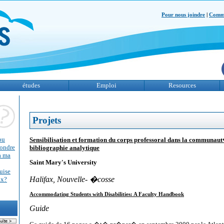
Pour nous joindre
|
Comme
études
Emploi
Resources
Projets
ou
Sensibilisation et formation du corps professoral dans la communau
pondre
bibliographie analytique
 à ma
Saint Mary's University
uise
Halifax, Nouvelle- �cosse
ix?
Accommodating Students with Disabilities: A Faculty Handbook
Guide