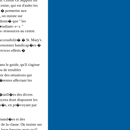
c Centre Of Support for
ntre, qui est d'aider les
 � permettre aux
on insiste sur
t donn� que " les
tudiant- e- s. "
- ressources au centre.
'accessibilit� � St. Mary's
x personnes handicap�es �
rvices offerts �
 le guide, qu'il s'agisse
u de troubles
te des situations qui
�rentes affectant les
d�taill�es des divers
moyens dont disposent les
cap�s, en pr�voyant par
ommand�es et des
 la classe. On insiste sur
 leurs besoins mais qu'il