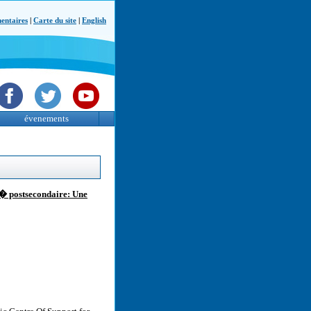
ntaires
|
Carte du site
|
English
évenements
t� postsecondaire: Une