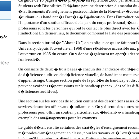
Ce guide de 16 pages a �t� pr�par� en septembre 2000 par le Atlanti
Students with Disabilities. Il d�bute par une description du mandat du ce
�tablissements d'enseignement postsecondaire de la Nouvelle- �cosse
�tudiant- e- s handicap�s l'acc�s � l'�ducation. Dans l'introduction, 
l'importance d'un soutien efficace de la part du corps professoral, �tan
professeurs sont les personnes qui ont le contact le plus direct avec les �
[traduction] En dernier lieu, le document comprend la liste des personnes
ayée
Dans la section intitul�e " About Us ", on explique ce qui se fait pour l
University, depuis l'ouverture en 1968 d'une r�sidence accessible au
l'ouverture en 1985 du centre. On y donne �galement un aper�u des se
l'universit�.
On consacre de deux � trois pages � chacun des handicaps abord�s dans
de d�ficience auditive, de d�ficience visuelle, de handicaps moteurs o
d'apprentissage. Chaque section parle de la port�e du handicap et discu
peuvent avoir des r�percussions sur le handicap (par ex., des salles diff
d�ficiences auditives).
Une section sur les services de soutien contient des descriptions assez 
services de soutien offerts aux �tudiant- e- s. On y discute des autres 
professeurs pour offrir un soutien particulier aux �tudiant- e- s handi
exemple des am�nagements pour les examens.
Le guide d�crit ensuite certaines des strat�gies d'enseignement rec
m�thodes d'am�nagement en classe, pour les travaux et � l'ext�rieur de
le fait qu'il incombe aux �tudiant- e- s d'informer les enseignant- e- s de