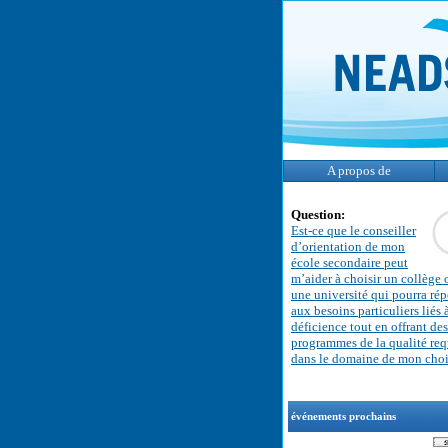
A propos de
Question:
Est-ce que le conseiller
d’orientation de mon
école secondaire peut
m’aider à choisir un collège 
une université qui pourra ré
aux besoins particuliers liés
déficience tout en offrant des
programmes de la qualité req
dans le domaine de mon cho
événements prochains