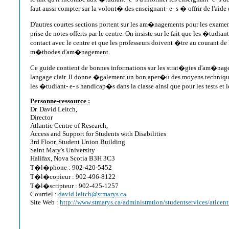
faut aussi compter sur la volont� des enseignant- e- s � offrir de l'aide
D'autres courtes sections portent sur les am�nagements pour les examens
prise de notes offerts par le centre. On insiste sur le fait que les �tudia
contact avec le centre et que les professeurs doivent �tre au courant de 
m�thodes d'am�nagement.
Ce guide contient de bonnes informations sur les strat�gies d'am�n
langage clair. Il donne �galement un bon aper�u des moyens technique
les �tudiant- e- s handicap�s dans la classe ainsi que pour les tests et l
Personne-ressource :
Dr. David Leitch,
Director
Atlantic Centre of Research,
Access and Support for Students with Disabilities
3rd Floor, Student Union Building
Saint Mary's University
Halifax, Nova Scotia B3H 3C3
T�l�phone : 902-420-5452
T�l�copieur : 902-496-8122
T�l�scripteur : 902-425-1257
Courriel :
david.leitch@stmarys.ca
Site Web :
http://www.stmarys.ca/administration/studentservices/atlcent