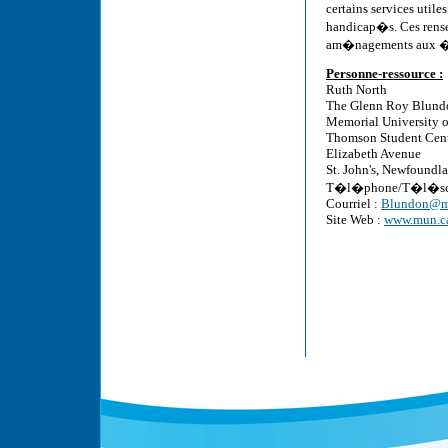
certains services util
handicap�s. Ces rensei
am�nagements aux �tu
Personne-ressource :
Ruth North
The Glenn Roy Blund
Memorial University 
Thomson Student Cen
Elizabeth Avenue
St. John's, Newfound
T�l�phone/T�l�scri
Courriel :
Blundon@mo
Site Web :
www.mun.ca/