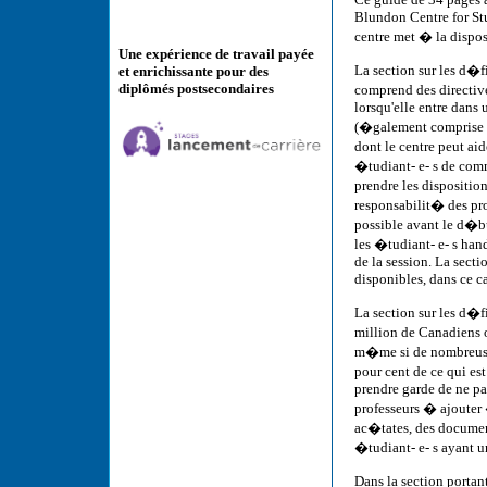
Blundon Centre for Stu
centre met � la dispos
Une expérience de travail payée
La section sur les d�
et enrichissante pour des
diplômés postsecondaires
comprend des directive
lorsqu'elle entre dans
(�galement comprise d
dont le centre peut aid
�tudiant- e- s de comm
prendre les dispositio
responsabilit� des prof
possible avant le d�bu
les �tudiant- e- s han
de la session. La sect
disponibles, dans ce ca
La section sur les d�
million de Canadiens 
m�me si de nombreuses
pour cent de ce qui es
prendre garde de ne pa
professeurs � ajouter
ac�tates, des document
�tudiant- e- s ayant u
Dans la section portan