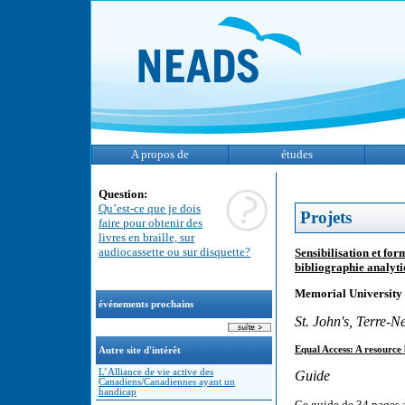
A propos de
études
Question:
Qu’est-ce que je dois
Projets
faire pour obtenir des
livres en braille, sur
audiocassette ou sur disquette?
Sensibilisation et f
bibliographie analyt
Memorial University
événements prochains
St. John's, Terre-N
Equal Access: A resource 
Autre site d'intérêt
L’Alliance de vie active des
Guide
Canadiens/Canadiennes ayant un
handicap
Ce guide de 34 pages