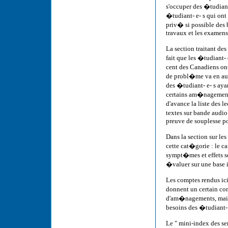
s'occuper des �tudiant-
�tudiant- e- s qui on
priv� si possible des 
travaux et les examens
La section traitant de
fait que les �tudiant-
cent des Canadiens ont
de probl�me va en aug
des �tudiant- e- s aya
certains am�nagements
d'avance la liste des 
textes sur bande audio 
preuve de souplesse po
Dans la section sur l
cette cat�gorie : le c
sympt�mes et effets sel
�valuer sur une base 
Les comptes rendus ic
donnent un certain co
d'am�nagements, mais i
besoins des �tudiant-
Le " mini-index des se