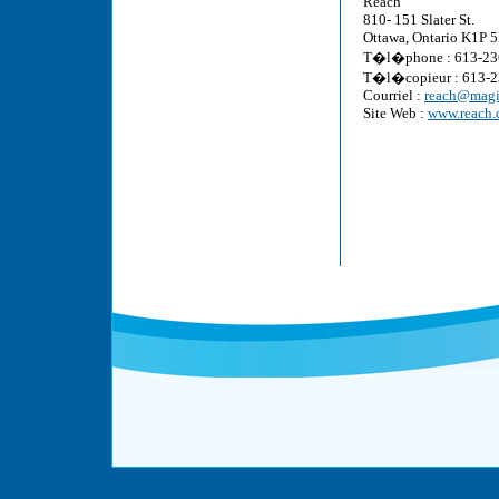
Reach
810- 151 Slater St.
Ottawa, Ontario K1P 
T�l�phone : 613-23
T�l�copieur : 613-
Courriel :
reach@mag
Site Web :
www.reach.