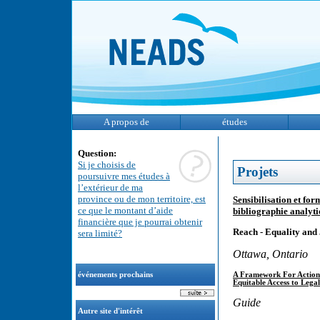
A propos de
études
Question:
Si je choisis de
Projets
poursuivre mes études à
l’extérieur de ma
province ou de mon territoire, est
Sensibilisation et f
ce que le montant d’aide
bibliographie analyt
financière que je pourrai obtenir
Reach - Equality and 
sera limité?
Ottawa, Ontario
A Framework For Action -
événements prochains
Equitable Access to Lega
Guide
Autre site d'intérêt