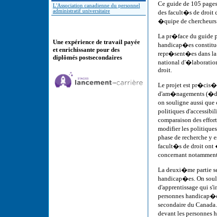
Ce guide de 105 pages 
L'Association canadienne du personnel
administratif universitaire
des facult�s de droit
�quipe de chercheurs
La pr�face du guide p
Une expérience de travail payée
handicap�es constituen
et enrichissante pour des
repr�sent�es dans la 
diplômés postsecondaires
national d'�laboratio
droit.
Le projet est pr�cis� 
d'am�nagements (�duca
on souligne aussi que 
politiques d'accessib
comparaison des efforts
modifier les politique
phase de recherche y 
facult�s de droit on
concernant notamment l
La deuxi�me partie se 
handicap�es. On souli
d'apprentissage qui s'
personnes handicap�es
secondaire du Canada. 
devant les personnes 