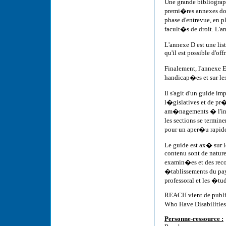
Une grande bibliograp
premi�res annexes don
phase d'entrevue, en p
facult�s de droit. L'a
L'annexe D est une l
qu'il est possible d'of
Finalement, l'annexe E
handicap�es et sur les
Il s'agit d'un guide 
l�gislatives et de pr
am�nagements � l'inte
les sections se termi
pour un aper�u rapid
Le guide est ax� sur l
contenu sont de nature
examin�es et des rec
�tablissements du pays
professoral et les �tud
REACH vient de publie
Who Have Disabilities
Personne-ressource :