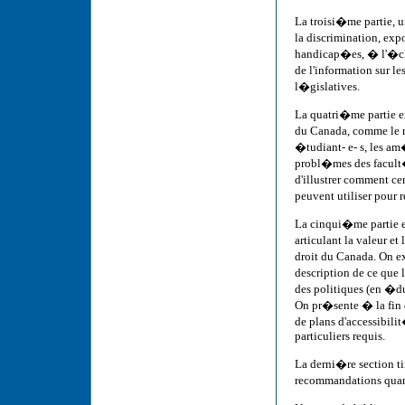
La troisi�me partie, 
la discrimination, expo
handicap�es, � l'�chel
de l'information sur le
l�gislatives.
La quatri�me partie e
du Canada, comme le re
�tudiant- e- s, les a
probl�mes des facult�
d'illustrer comment ce
peuvent utiliser pour 
La cinqui�me partie e
articulant la valeur e
droit du Canada. On e
description de ce que
des politiques (en �du
On pr�sente � la fin d
de plans d'accessibil
particuliers requis.
La derni�re section ti
recommandations quant 