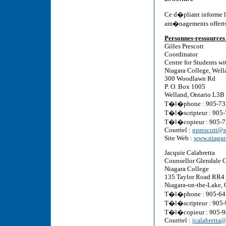
Ce d�pliant informe les
am�nagements offerts 
Personnes-ressources 
Gilles Prescott
Coordinator
Centre for Students wit
Niagara College, Wel
300 Woodlawn Rd
P. O. Box 1005
Welland, Ontario L3B
T�l�phone : 905-735
T�l�scripteur : 905
T�l�copieur : 905-
Courriel :
gprescott@n
Site Web :
www.niagara
Jacquie Calabretta
Counsellor Glendale 
Niagara College
135 Taylor Road RR4
Niagara-on-the-Lake,
T�l�phone : 905-641
T�l�scripteur : 905
T�l�copieur : 905-
Courriel :
jcalabretta