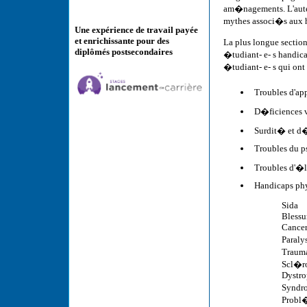
am�nagements. L'auteu
mythes associ�s aux ha
Une expérience de travail payée
et enrichissante pour des
La plus longue section
diplômés postsecondaires
�tudiant- e- s handic
�tudiant- e- s qui ont
Troubles d'ap
D�ficiences v
Surdit� et d�
Troubles du 
Troubles d'�
Handicaps ph
Sida
Blessu
Cance
Paraly
Traum
Scl�ro
Dystro
Syndr
Probl�