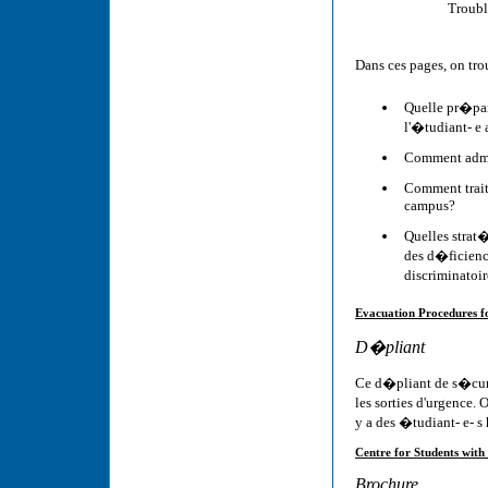
Troubl
Dans ces pages, on tr
Quelle pr�para
l'�tudiant- e
Comment admin
Comment trait
campus?
Quelles strat�
des d�ficienc
discriminatoi
Evacuation Procedures for
D�pliant
Ce d�pliant de s�curi
les sorties d'urgence.
y a des �tudiant- e- s
Centre for Students with 
Brochure