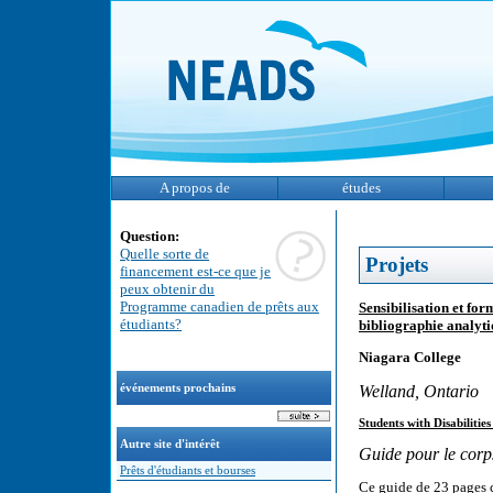
A propos de
études
Question:
Quelle sorte de
Projets
financement est-ce que je
peux obtenir du
Programme canadien de prêts aux
Sensibilisation et f
étudiants?
bibliographie analyt
Niagara College
Welland, Ontario
événements prochains
Students with Disabilitie
Autre site d'intérêt
Guide pour le corp
Prêts d'étudiants et bourses
Ce guide de 23 pages 