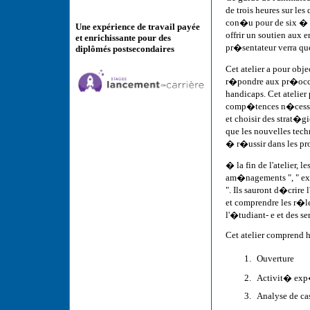
de trois heures sur les
con�u pour de six � qu
Une expérience de travail payée
offrir un soutien aux 
et enrichissante pour des
pr�sentateur verra que 
diplômés postsecondaires
Cet atelier a pour obje
r�pondre aux pr�occup
handicaps. Cet atelier
comp�tences n�cessai
et choisir des strat�g
que les nouvelles tech
� r�ussir dans les pr
� la fin de l'atelier, l
am�nagements ", " exi
". Ils sauront d�crire
et comprendre les r�le
l'�tudiant- e et des s
Cet atelier comprend h
Ouverture
Activit� exp�
Analyse de ca