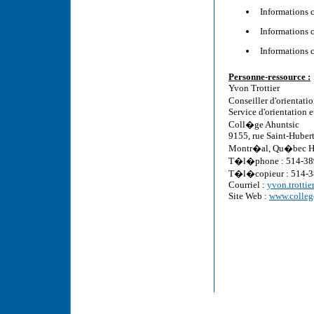
Informations 
Informations 
Informations 
Personne-ressource :
Yvon Trottier
Conseiller d'orienta
Service d'orientation 
Coll�ge Ahuntsic
9155, rue Saint-Huber
Montr�al, Qu�bec 
T�l�phone : 514-389
T�l�copieur : 514-
Courriel :
yvon.trotti
Site Web :
www.college