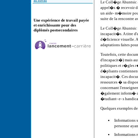
au travail
Le Coll�ge Ahuntsic 
appel�s � recevoir de
un aide- m�moire pour 
suite de la rencontre a
Une expérience de travail payée
et enrichissante pour des
Le Coll�ge Ahuntsic n
diplômés postsecondaires
incapacit�s. A titre d
d�ficience visuelle. A
adaptations faites pou
Toutefois, cette docum
d'incapacit�) mais aus
politiques et r�gles r�
d�pliants contiennent
incapacit�. Ces docum
ressources � sa disposi
concernant l'enseignem
�galement inform� des 
�tudiant- e- s handic
Quelques exemples des
Informations 
personne ayan
Informations 