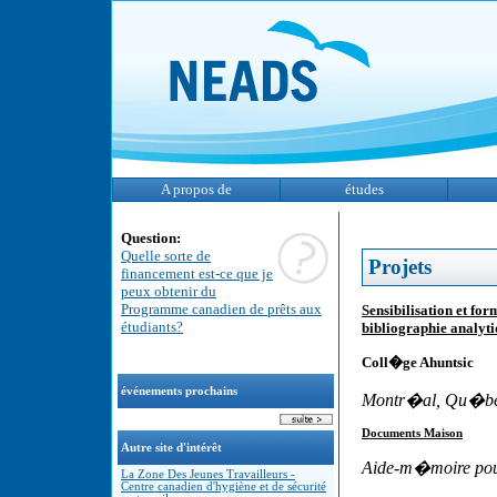
A propos de
études
Question:
Quelle sorte de
Projets
financement est-ce que je
peux obtenir du
Programme canadien de prêts aux
Sensibilisation et f
étudiants?
bibliographie analyt
Coll�ge Ahuntsic
événements prochains
Montr�al, Qu�b
Documents Maison
Autre site d'intérêt
Aide-m�moire pour 
La Zone Des Jeunes Travailleurs -
Centre canadien d'hygiène et de sécurité