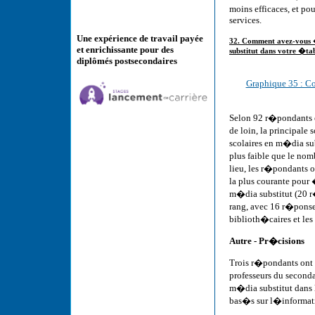
moins efficaces, et p
services.
Une expérience de travail payée
32. Comment avez-vous �
et enrichissante pour des
substitut dans votre �ta
diplômés postsecondaires
Graphique 35 : C
Selon 92 r�pondants en
de loin, la principal
scolaires en m�dia sub
plus faible que le no
lieu, les r�pondants 
la plus courante pour
m�dia substitut (20 r
rang, avec 16 r�ponse
biblioth�caires et les 
Autre - Pr�cisions
Trois r�pondants ont
professeurs du seconda
m�dia substitut dans 
bas�s sur l�informati