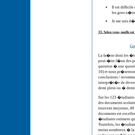
Il est diffic
les gens n�e
Je me suis 
33. Selon vous, quelle es
Gr
La fa�on dont les �tu
peut-�tre l�un des po
question � une questio
10) et nous pr�senton
conclusions / recomma
interpr�t�e de diver
demi plein ou � demi 
Sur les 123 �tudiants
des documents scolair
trouvent moyenne, 49 
documents est excellen
�tudiants estiment que
Toutefois, les �tudia
moins nombreux � la 