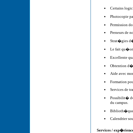
Certains logic
Photocopie pa
Permission do
Preneurs de no
Strat�gies d
Le fait qu�on
Excellente qu
Obtention d�
Aide avec mon
Formation pour
Services de tr
Possibilit� 
du campus.
Biblioth�que
Calendrier sou
Services / exp�rience