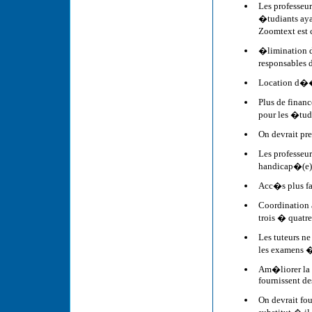
Les professeur
�tudiants aya
Zoomtext est 
�limination de
responsables d
Location d��
Plus de finan
pour les �tud
On devrait pr
Les professeur
handicap�(e)
Acc�s plus fac
Coordination a
trois � quatr
Les tuteurs ne
les examens 
Am�liorer la 
fournissent de
On devrait fo