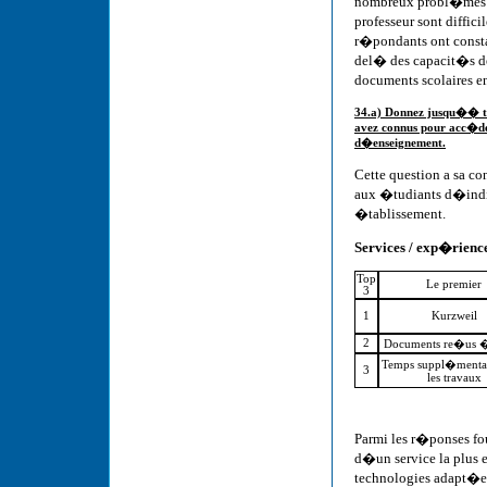
nombreux probl�mes su
professeur sont diffic
r�pondants ont const
del� des capacit�s des
documents scolaires e
34.a) Donnez jusqu�� tro
avez connus pour acc�de
d�enseignement.
Cette question a sa co
aux �tudiants d�indiqu
�tablissement.
Services / exp�riences
Top
Le premier
3
1
Kurzweil
2
Documents re�us 
Temps suppl�mentai
3
les travaux
Parmi les r�ponses f
d�un service la plus e
technologies adapt�es