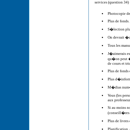
services (question 34) 
Photocopie de
Plus de fonds.
S�lection plu
On devrait �q
Tous les manue
J�aimerais es
qu�on peut � 
de cours et tri
Plus de fonds 
Plus d�informa
M�dias num�r
Vous (les per
aux professeur
Si au moins no
(conseill�res 
Plus de livres
Planification