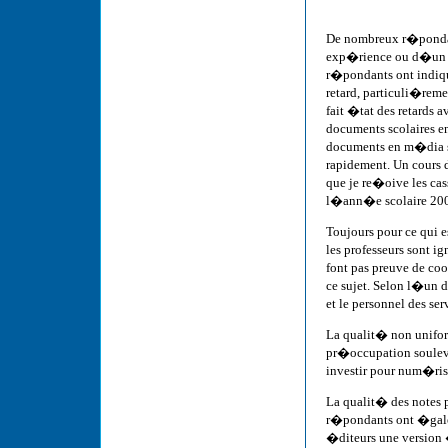
De nombreux r�pondan
exp�rience ou d�un s
r�pondants ont indiqu
retard, particuli�re
fait �tat des retards a
documents scolaires en
documents en m�dia su
rapidement. Un cours 
que je re�oive les ca
l�ann�e scolaire 200
Toujours pour ce qui 
les professeurs sont 
font pas preuve de c
ce sujet. Selon l�un d
et le personnel des s
La qualit� non unifor
pr�occupation soulev�
investir pour num�ris
La qualit� des notes p
r�pondants ont �galem
�diteurs une versio