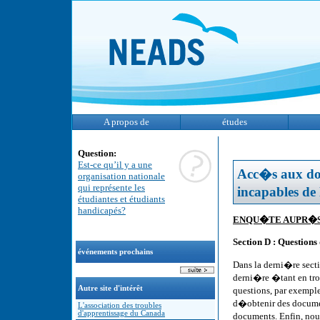
A propos de
études
Question:
Est-ce qu’il y a une
Acc�s aux doc
organisation nationale
qui représente les
incapables de
étudiantes et étudiants
handicapés?
ENQU�TE AUPR�S
Section D : Questio
événements prochains
Dans la derni�re secti
derni�re �tant en tro
Autre site d'intérêt
questions, par exempl
d�obtenir des documen
L'association des troubles
d'apprentissage du Canada
documents. Enfin, nou