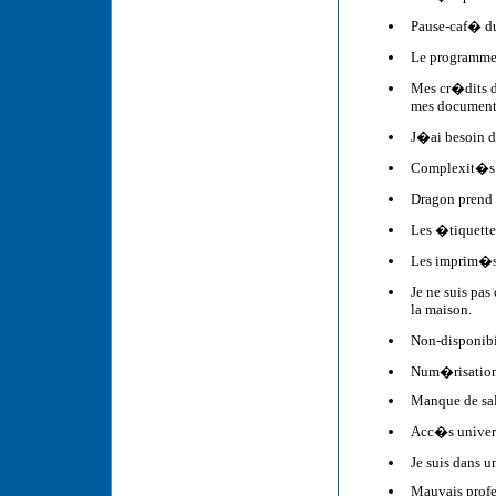
Pause-caf� du
Le programme
Mes cr�dits d
mes document
J�ai besoin de
Complexit�s 
Dragon prend 
Les �tiquette
Les imprim�s 
Je ne suis pa
la maison.
Non-disponib
Num�risation 
Manque de sal
Acc�s univers
Je suis dans u
Mauvais profe