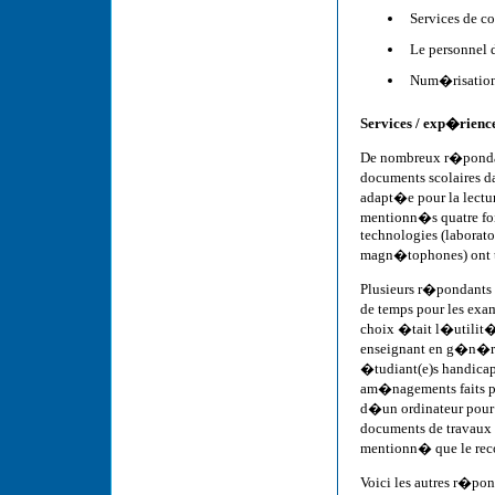
Services de co
Le personnel d
Num�risation 
Services / exp�rienc
De nombreux r�pondan
documents scolaires d
adapt�e pour la lectur
mentionn�s quatre fois
technologies (laborato
magn�tophones) ont 
Plusieurs r�pondants
de temps pour les exa
choix �tait l�utilit�
enseignant en g�n�ral
�tudiant(e)s handica
am�nagements faits po
d�un ordinateur pour 
documents de travaux 
mentionn� que le rec
Voici les autres r�p