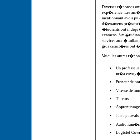
Diverses r�ponses on
exp�rience. Les am�n
mentionnant avoir pu 
d�examens pr�sent�s e
�tudiants ont indiqu�
examens. Six �tudiants
services aux �tudiant(
gros caract�res ont 
Voici les autres r�po
Un professeur 
m�a envoy� un
Preneur de not
Vitesse de nu
Tuteurs.
Apprentissag
Je ne pouvais 
Audionum�ri
Logiciel Cowri