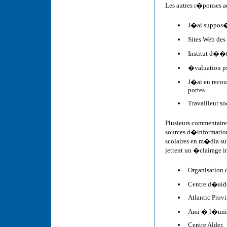
Les autres r�ponses a
J�ai suppos�
Sites Web des
Institut d��
�valuation p
J�ai eu recou
portes.
Travailleur so
Plusieurs commentaire
sources d�information
scolaires en m�dia su
jettent un �clairage 
Organisation 
Centre d�aide
Atlantic Prov
Ami � l�unive
Centre Alder.