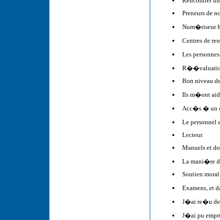
Rencontrer un 
Preneurs de no
Num�riseur ha
Centres de re
Les personnes
R��valuation
Bon niveau de
Ils m�ont aid
Acc�s � un co
Le personnel 
Lecteur.
Manuels et do
La mani�re do
Soutien moral
Examens, et 
J�ai re�u de 
J�ai pu empru