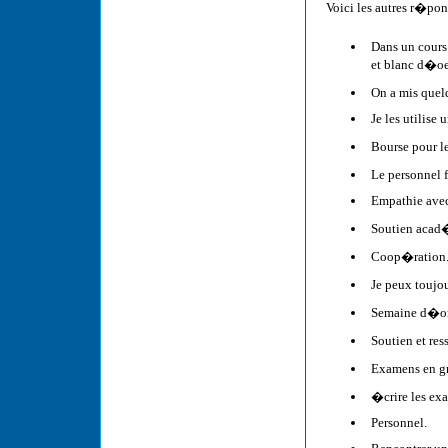
Voici les autres r�po
Dans un cours 
et blanc d�oe
On a mis que
Je les utilise
Bourse pour l
Le personnel f
Empathie avec
Soutien acad
Coop�ration
Je peux toujo
Semaine d�ori
Soutien et res
Examens en gr
�crire les e
Personnel.