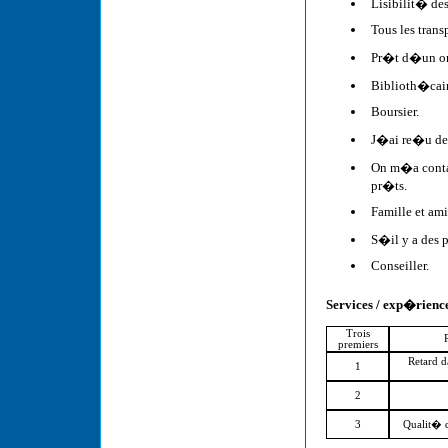
Lisibilit� de
Tous les trans
Pr�t d�un or
Biblioth�cair
Boursier.
J�ai re�u des
On m�a contac
pr�ts.
Famille et ami
S�il y a des p
Conseiller.
Services / exp�rienc
Trois
premiers
Retard d
1
2
3
Qualit� d