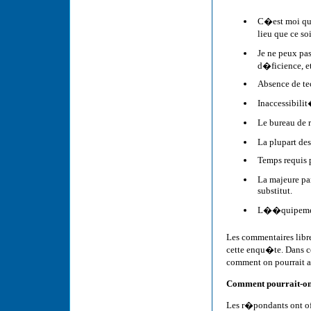
C�est moi qui
lieu que ce so
Je ne peux p
d�ficience, e
Absence de te
Inaccessibili
Le bureau de 
La plupart des
Temps requis 
La majeure pa
substitut.
L��quipement
Les commentaires lib
cette enqu�te. Dans c
comment on pourrait a
Comment pourrait-on
Les r�pondants ont of