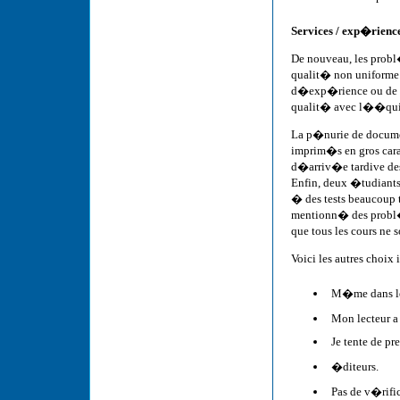
Services / exp�rienc
De nouveau, les prob
qualit� non uniforme
d�exp�rience ou de se
qualit� avec l��quipe
La p�nurie de documen
imprim�s en gros car
d�arriv�e tardive des
Enfin, deux �tudiants
� des tests beaucoup
mentionn� des probl�
que tous les cours ne
Voici les autres choix
M�me dans les
Mon lecteur 
Je tente de pr
�diteurs.
Pas de v�rifi