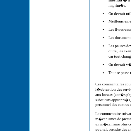
substitut � il
imprim�s.
On devrait uti
Meilleurs enre
Les livres-cas
Les documents
Les pauses dev
outre, les exa
car tout cha
On devrait v�
Tout se passe
Ces commentaires couv
l�obtention des servi
aux locaux (acc�s phy
substituts appropri�s, 
personnel des centres d
Le commentaire suivan
m�canismes de prestat
un m�canisme plus cent
pourrait prendre des a