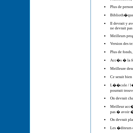
Plus de personn
Biblioth�que 
Il devrait y 
ne devrait pas
Meilleurs pro
Version des te
Plus de fonds
Acc�s � la fo
Meilleure des
Ce serait bie
L��cole / l�I
pourrait trou
On devrait cha
Meilleur acc�
pas � avoir 
On devrait pl
Les �diteurs 