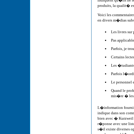
indiquent qu�ils ne r
produits, la qualit�
Voici les commentaire
en divers m�dias subs
Les livres sur
Pas applicabl
Parfois, je tr
Certains lecte
Les �tudiants 
Parfois l�ordi
Le personnel 
Quand le prof
mis�re � les 
L�information fournie
indique dans son comme
bien avec � Kurzweil 
r�ponse avec une lis
s�il existe diverses o