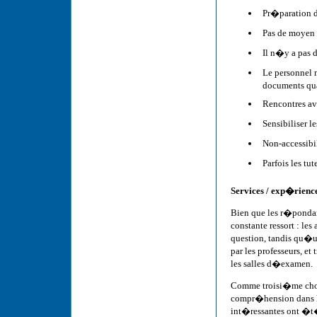
Pr�paration d
Pas de moyen
Il n�y a pas d
Le personnel n
documents qu
Rencontres ave
Sensibiliser l
Non-accessibi
Parfois les tu
Services / exp�rienc
Bien que les r�ponda
constante ressort : l
question, tandis qu�u
par les professeurs, 
les salles d�examen.
Comme troisi�me cho
compr�hension dans le
int�ressantes ont �t