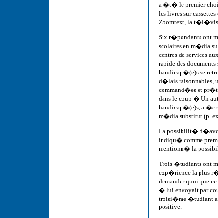
a �t� le premier cho
les livres sur cassett
Zoomtext, la t�l�visi
Six r�pondants ont m
scolaires en m�dia su
centres de services au
rapide des documents 
handicap�(e)s se retr
d�lais raisonnables, 
command�es et pr�tes 
dans le coup � Un autr
handicap�(e)s, a �crit
m�dia substitut (p. ex
La possibilit� d�avoi
indiqu� comme premie
mentionn� la possibil
Trois �tudiants ont m
exp�rience la plus r
demander quoi que ce s
� lui envoyait par co
troisi�me �tudiant a 
positive.