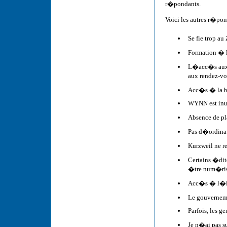
r�pondants.
Voici les autres r�po
Se fie trop au
Formation � l
L�acc�s aux m
aux rendez-vo
Acc�s � la b
WYNN est inut
Absence de pl
Pas d�ordinat
Kurzweil ne 
Certains �dit
�tre num�ri
Acc�s � l�inf
Le gouverneme
Parfois, les g
Je n�ai pas s