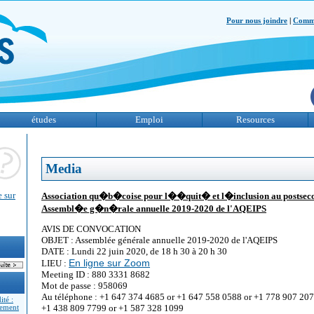
Pour nous joindre
|
Comme
études
Emploi
Resources
Media
e sur
Association qu�b�coise pour l��quit� et l�inclusion au postsec
Assembl�e g�n�rale annuelle 2019-2020 de l'AQEIPS
AVIS DE CONVOCATION
OBJET : Assemblée générale annuelle 2019-2020 de l'AQEIPS
DATE : Lundi 22 juin 2020, de 18 h 30 à 20 h 30
En ligne sur Zoom
LIEU :
Meeting ID : 880 3331 8682
Mot de passe : 958069
Au téléphone : +1 647 374 4685 or +1 647 558 0588 or +1 778 907 207
ité :
+1 438 809 7799 or +1 587 328 1099
pement