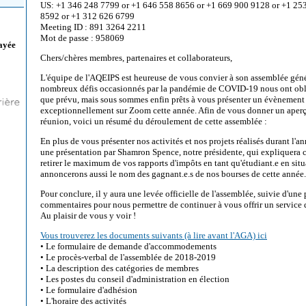
US: +1 346 248 7799 or +1 646 558 8656 or +1 669 900 9128 or +1 25
8592 or +1 312 626 6799
Meeting ID : 891 3264 2211
Mot de passe : 958069
ayée
Chers/chères membres, partenaires et collaborateurs,
L'équipe de l'AQEIPS est heureuse de vous convier à son assemblée géné
nombreux défis occasionnés par la pandémie de COVID-19 nous ont oblig
que prévu, mais sous sommes enfin prêts à vous présenter un évènement 
exceptionnellement sur Zoom cette année. Afin de vous donner un aperç
réunion, voici un résumé du déroulement de cette assemblée :
En plus de vous présenter nos activités et nos projets réalisés durant l'
une présentation par Shamron Spence, notre présidente, qui expliquera ce
retirer le maximum de vos rapports d'impôts en tant qu'étudiant.e en si
annoncerons aussi le nom des gagnant.e.s de nos bourses de cette année.
Pour conclure, il y aura une levée officielle de l'assemblée, suivie d'une
commentaires pour nous permettre de continuer à vous offrir un service 
Au plaisir de vous y voir !
Vous trouverez les documents suivants (à lire avant l'AGA) ici
• Le formulaire de demande d'accommodements
• Le procès-verbal de l'assemblée de 2018-2019
• La description des catégories de membres
• Les postes du conseil d'administration en élection
• Le formulaire d'adhésion
• L'horaire des activités