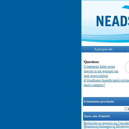
A propos de
Question:
Comment faire pour
savoir si un groupe ou
une association
d’étudiants handicapés exist
mon campus?
événements prochains
Autre site d'intérêt
Recherche et rapports sur l’invalid
Ressources humaines et Dévelop