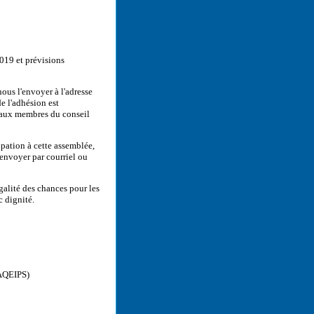
019 et prévisions
nous l'envoyer à l'adresse
e l'adhésion est
eaux membres du conseil
pation à cette assemblée,
envoyer par courriel ou
égalité des chances pour les
c dignité.
(AQEIPS)