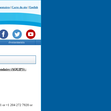
ntaires
|
Carte du site
|
English
évenements
ondaire (AQEIPS) :
1 or +1 204 272 7920 or