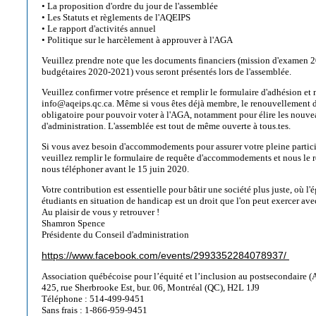
• La proposition d'ordre du jour de l'assemblée
• Les Statuts et règlements de l'AQEIPS
• Le rapport d'activités annuel
• Politique sur le harcèlement à approuver à l'AGA
Veuillez prendre note que les documents financiers (mission d'examen 2
budgétaires 2020-2021) vous seront présentés lors de l'assemblée.
Veuillez confirmer votre présence et remplir le formulaire d'adhésion et 
info@aqeips.qc.ca. Même si vous êtes déjà membre, le renouvellement d
obligatoire pour pouvoir voter à l'AGA, notamment pour élire les nouv
d'administration. L'assemblée est tout de même ouverte à tous.tes.
Si vous avez besoin d'accommodements pour assurer votre pleine partici
veuillez remplir le formulaire de requête d'accommodements et nous le r
nous téléphoner avant le 15 juin 2020.
Votre contribution est essentielle pour bâtir une société plus juste, où l'
étudiants en situation de handicap est un droit que l'on peut exercer ave
Au plaisir de vous y retrouver !
Shamron Spence
Présidente du Conseil d'administration
https://www.facebook.com/events/2993352284078937/
Association québécoise pour l’équité et l’inclusion au postsecondaire 
425, rue Sherbrooke Est, bur. 06, Montréal (QC), H2L 1J9
Téléphone : 514-499-9451
Sans frais : 1-866-959-9451