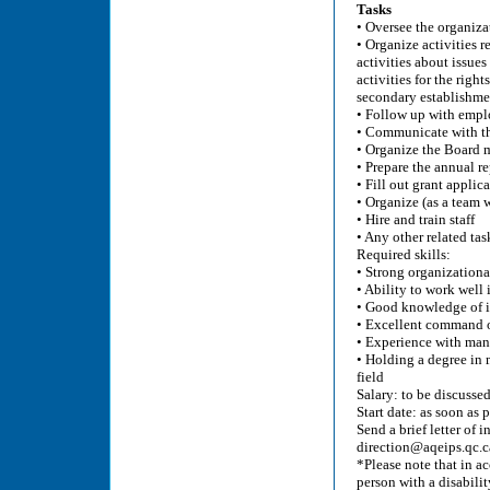
Tasks
• Oversee the organizat
• Organize activities r
activities about issue
activities for the right
secondary establishmen
• Follow up with emplo
• Communicate with the
• Organize the Board m
• Prepare the annual re
• Fill out grant appli
• Organize (as a team 
• Hire and train staff
• Any other related tas
Required skills:
• Strong organizational
• Ability to work well 
• Good knowledge of is
• Excellent command o
• Experience with mana
• Holding a degree in 
field
Salary: to be discusse
Start date: as soon as 
Send a brief letter of 
direction@aqeips.qc.c
*Please note that in a
person with a disabilit