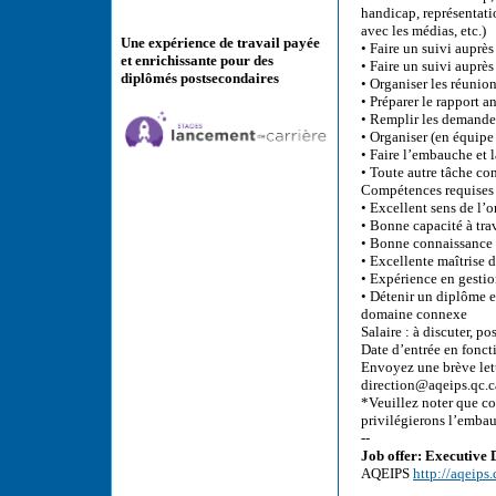
handicap, représentati
avec les médias, etc.)
Une expérience de travail payée
• Faire un suivi auprès
et enrichissante pour des
• Faire un suivi auprè
diplômés postsecondaires
• Organiser les réunio
• Préparer le rapport a
• Remplir les demandes
• Organiser (en équipe
• Faire l’embauche et 
• Toute autre tâche c
Compétences requises 
• Excellent sens de l’
• Bonne capacité à tra
• Bonne connaissance 
• Excellente maîtrise d
• Expérience en gesti
• Détenir un diplôme en
domaine connexe
Salaire : à discuter, po
Date d’entrée en foncti
Envoyez une brève lett
direction@aqeips.qc.c
*Veuillez noter que c
privilégierons l’emba
--
Job offer: Executive 
AQEIPS
http://aqeips.