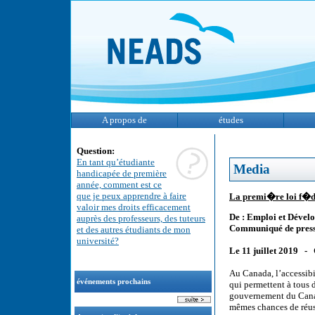
A propos de
études
Question:
En tant qu’étudiante
Media
handicapée de première
année, comment est ce
que je peux apprendre à faire
La premi�re loi f�d�
valoir mes droits efficacement
De : Emploi et Dével
auprès des professeurs, des tuteurs
Communiqué de pres
et des autres étudiants de mon
université?
Le 11 juillet 2019 
Au Canada, l’accessibi
événements prochains
qui permettent à tous d
gouvernement du Canada
mêmes chances de réuss