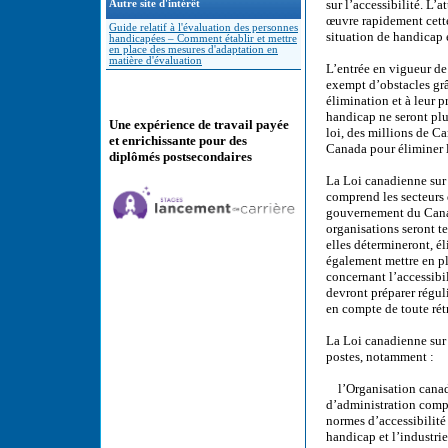
sur l’accessibilité. L
Autre site d'intérêt
œuvre rapidement cette
Guide relatif à l'évaluation des personnes
situation de handicap 
handicapées – Comment établir et mettre
en place des mesures d'adaptation en
matière d'évaluation
L’entrée en vigueur de
exempt d’obstacles grâc
élimination et à leur p
handicap ne seront plus
Une expérience de travail payée
loi, des millions de 
et enrichissante pour des
Canada pour éliminer le
diplômés postsecondaires
La Loi canadienne sur 
comprend les secteurs 
gouvernement du Canada
organisations seront t
elles détermineront, él
également mettre en p
concernant l’accessibil
devront préparer réguli
en compte de toute rét
La Loi canadienne sur 
postes, notamment :
l’Organisation canadie
d’administration compo
normes d’accessibilité
handicap et l’industrie