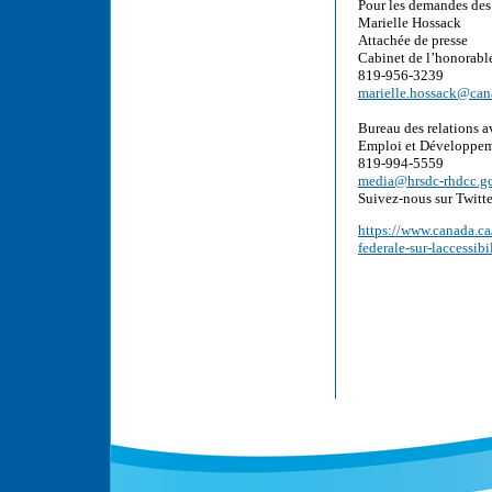
Pour les demandes des 
Marielle Hossack
Attachée de presse
Cabinet de l’honorabl
819-956-3239
marielle.hossack@can
Bureau des relations a
Emploi et Développem
819-994-5559
media@hrsdc-rhdcc.gc
Suivez-nous sur Twitte
https://www.canada.ca
federale-sur-laccessibi