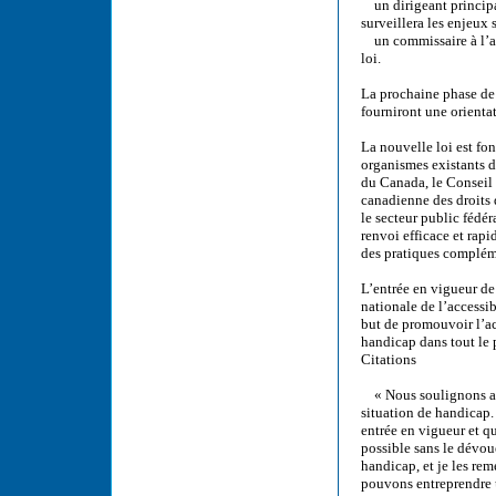
un dirigeant principal 
surveillera les enjeux
un commissaire à l’acc
loi.
La prochaine phase de
fourniront une orientat
La nouvelle loi est fo
organismes existants d
du Canada, le Conseil
canadienne des droits 
le secteur public fédé
renvoi efficace et rapi
des pratiques compléme
L’entrée en vigueur de
nationale de l’accessi
but de promouvoir l’acc
handicap dans tout le 
Citations
« Nous soulignons auj
situation de handicap. 
entrée en vigueur et qu
possible sans le dévo
handicap, et je les rem
pouvons entreprendre u