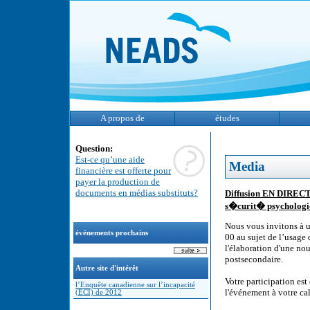
A propos de
études
Question:
Est-ce qu’une aide
Media
financière est offerte pour
payer la production de
documents en médias substituts?
Diffusion EN DIRECT 
s�curit� psychologiq
Nous vous invitons à 
événements prochains
00 au sujet de l’usage 
l'élaboration d'une nou
postsecondaire.
Autre site d'intérêt
Votre participation est
l’Enquête canadienne sur l’incapacité
l'événement à votre ca
(ECI) de 2012