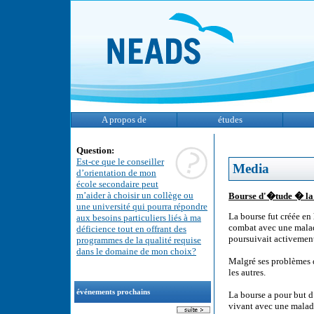
A propos de
études
Question:
Est-ce que le conseiller
Media
d’orientation de mon
école secondaire peut
m’aider à choisir un collège ou
Bourse d'�tude � la m
une université qui pourra répondre
La bourse fut créée en
aux besoins particuliers liés à ma
combat avec une malad
déficience tout en offrant des
poursuivait activemen
programmes de la qualité requise
dans le domaine de mon choix?
Malgré ses problèmes d
les autres.
événements prochains
La bourse a pour but d
vivant avec une maladi