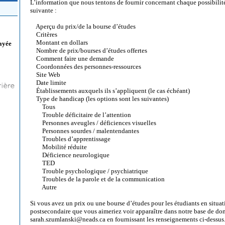
L’information que nous tentons de fournir concernant chaque possibilité
suivante :
Aperçu du prix/de la bourse d’études
Critères
Montant en dollars
ayée
Nombre de prix/bourses d’études offertes
Comment faire une demande
Coordonnées des personnes-ressources
Site Web
Date limite
Établissements auxquels ils s’appliquent (le cas échéant)
Type de handicap (les options sont les suivantes)
Tous
Trouble déficitaire de l’attention
Personnes aveugles / déficiences visuelles
Personnes sourdes / malentendantes
Troubles d’apprentissage
Mobilité réduite
Déficience neurologique
TED
Trouble psychologique / psychiatrique
Troubles de la parole et de la communication
Autre
Si vous avez un prix ou une bourse d’études pour les étudiants en situa
postsecondaire que vous aimeriez voir apparaître dans notre base de don
sarah.szumlanski@neads.ca en fournissant les renseignements ci-dessus