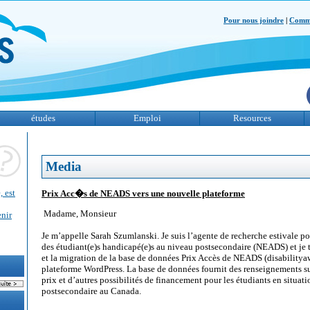
Pour nous joindre
|
Comme
études
Emploi
Resources
Media
, est
Prix Acc�s de NEADS vers une nouvelle plateforme
Madame, Monsieur
enir
Je m’appelle Sarah Szumlanski. Je suis l’agente de recherche estivale po
des étudiant(e)s handicapé(e)s au niveau postsecondaire (NEADS) et je tr
et la migration de la base de données Prix Accès de NEADS (disabilitya
plateforme WordPress. La base de données fournit des renseignements sur
prix et d’autres possibilités de financement pour les étudiants en situa
postsecondaire au Canada.