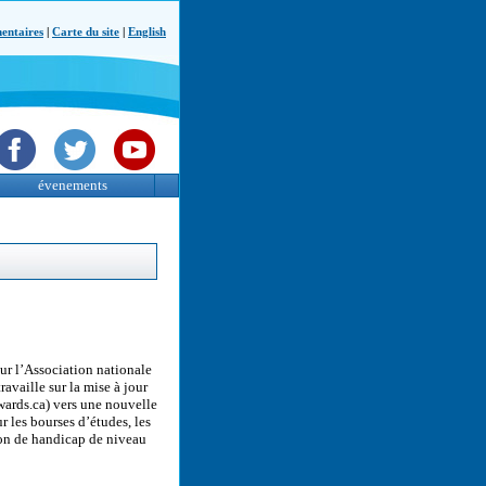
ntaires
|
Carte du site
|
English
évenements
ur l’Association nationale
availle sur la mise à jour
wards.ca) vers une nouvelle
 les bourses d’études, les
tion de handicap de niveau