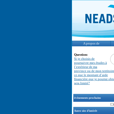
A propos de
Question:
Si je choisis de
poursuivre mes études à
l’extérieur de ma
province ou de mon territoire
ce que le montant d’aide
financière que je pourrai obt
sera limité?
événements prochains
Autre site d'intérêt