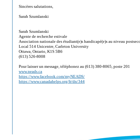
Sincères salutations,
Sarah Szumlanski
Sarah Szumlanski
Agente de recherche estivale
Association nationale des étudiant(e)s handicapé(e)s au niveau postse
Local 514 Unicentre, Carleton University
Ottawa, Ontario, K1S 5B6
(613) 526-8008
Pour laisser un message, téléphonez au (613) 380-8065, poste 201
www.neads.ca
https://www.facebook.com/myNEADS/
https://www.canadahelps.org/fr/dn/344