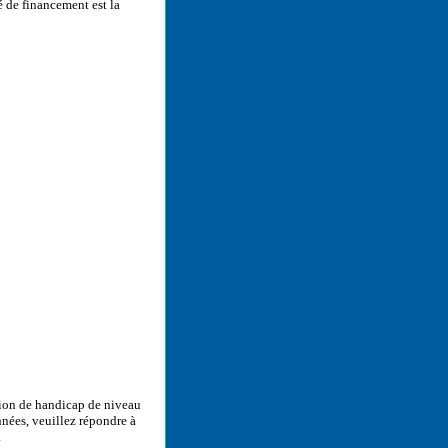
 de financement est la
tion de handicap de niveau
nées, veuillez répondre à
.