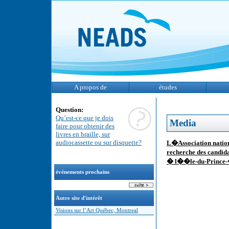
A propos de
études
Question:
Qu’est-ce que je dois
Media
faire pour obtenir des
livres en braille, sur
audiocassette ou sur disquette?
L�Association nation
recherche des candida
� l��le-du-Prince-�
événements prochains
Autre site d'intérêt
Visions sur l’Art Québec, Montreal